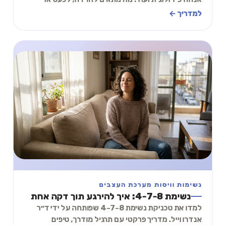
לשינה, ואיך בוחרים את הנשימה הנכונה לרגע שלכם.
למדריך ←
נשימות וויסות מערכת העצבים
נשימת 4-7-8: איך להירגע תוך דקה אחת
למדו את טכניקת נשימת 4-7-8 שפותחה על ידי ד״ר
אנדרו וייל. מדריך פרקטי עם תרגיל מודרך, טיפים