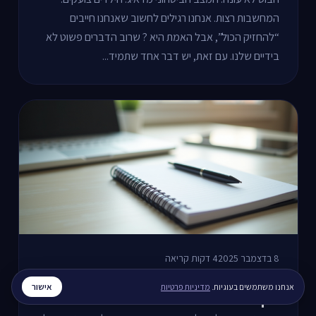
המחשבות רצות. אנחנו רגילים לחשוב שאנחנו חייבים
“להחזיק הכול”, אבל האמת היא ? שרוב הדברים פשוט לא
בידיים שלנו. עם זאת, יש דבר אחד שתמיד...
8 בדצמבר 2025
4 דקות קריאה
"החיים חוזרים לעצמם... ואני לא" - על
אישור
אנחנו משתמשים בעוגיות.
מדיניות פרטיות
הקושי לחזור לשגרה