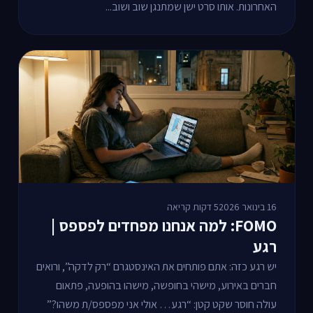
האחרונות. אותו סרט ישן שמתנגן שוב ושוב...
16 בינואר 2026
5 דקות קריאה
FOMO: למה אנחנו מפחדים לפספס |
רגע
יש רגע כזה: אתם פותחים את האינסטגרם “רק לדקה”, ורואים
חברים באירוע, מישהי בחופשה, מישהו בהופעה, פתאום
עולה חוסר שקט קטן: “רגע… אולי אני מפספס/ת משהו?”