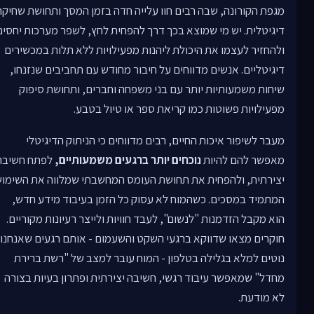
מגפת הקורונה, שבה רבים חוו עלייה חדה בזמן המסך ותחושת שחיקה
דיגיטלית. יש מי שמוצא בכך דרך להפחית לחץ, לשפר מערכות יחסים
ולהחזיר לעצמו את היכולת ליהנות מפעילויות ללא תלות במכשירים
דיגיטליים. אנשים מדווחים על חיבור מחודש עם תחביבים שנזנחו,
שיחות משמעותיות יותר עם בני משפחה וחברים, ותחושת סיפוק
מפעילויות פשוטות כמו קריאת ספר או טיול בטבע.
מעבר לשיפור איכות החיים, רבים מדווחים כי הניתוק הדיגיטלי
מאפשר להם להיות
נוכחים יותר ברגעים משמעותיים,
לפתח חשיבה
יצירתית, ולהפחית את תחושת העומס המחשבתי שמלווה את השימו
המתמיד במסכים. כשהמוח לא עסוק כל הזמן בעיבוד מידע חדש,
הוא מקבל הזדמנות "לנשום", לעבד חוויות ולייצר רעיונות מקוריים.
חוקרים מצאו שדווקא ברגעי השקט והשעמום - אותם רגעים שאנחנו
נוטים למלא בגלילה בטלפון - המוח עובר למצב של "רשת ברירת
מחדל" שמאפשר עיבוד רגשי, חשיבה יצירתית ופתרון בעיות בצורה
לא מודעת.