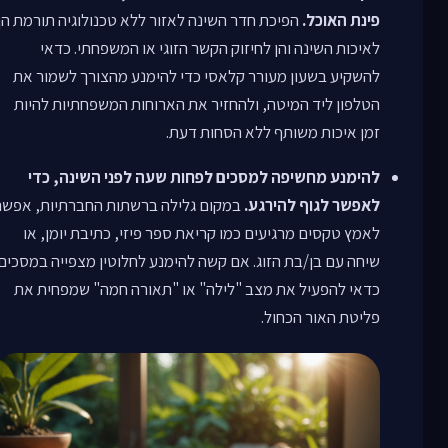
פינת האוכל.
הפיכת חדר השינה לאזור ללא טכנולוגיה תורמת הן
לאיכות השינה והן לחיזוק הקשר הזוגי או המשפחתי. כדאי
להשקיע בשעון מעורר קלאסי כדי להימנע מהצורך לשמור את
הטלפון ליד המיטה, ולהחזיר את הארוחות המשפחתיות להיות
זמן איכות משותף ללא הסחות דעת.
להימנע מחשיפה למסכים לפחות שעה לפני השינה, כדי
לאפשר לגוף להירגע.
במקום גלילה ברשתות החברתיות, אפשר
לאמץ טקסים מרגיעים כמו קריאת ספר פיזי, כתיבת יומן, או
שיחה עם בן/בת הזוג. אם קשה להימנע לחלוטין מצפייה במסכים
כדאי להפעיל את מצב "לילה" או "תאורה חמה" שמפחית את
פליטת האור הכחול.