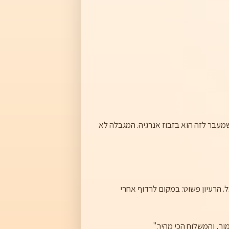
של שקילה בהחלטות כאלה. כל מה שמעבר לזה הוא בזבוז אנרגיה. המגבלה לא
S = להספיק) פותח על ידי Herbert Simon, זוכה פרס נובל. הרעיון פשוט: במקום לרדוף אחרי
ך, והמשלוח הכי מהיר."