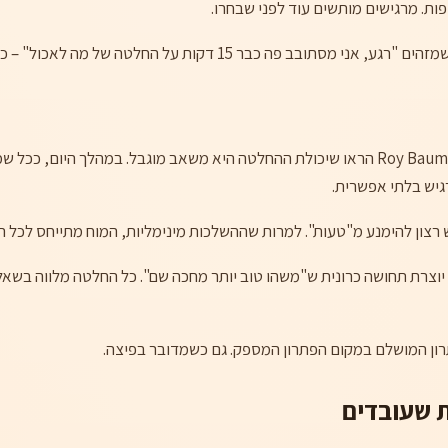
ת. מרגישים מותשים עוד לפני שבחרו.
 כבר 15 דקות על החלטה של מה לאכול" – כבר יש פתח לצאת.
– מחקרים של Roy Baumeister הראו שיכולת ההחלטה היא משאב מוגבל. במהלך היו
גיש בלתי אפשרית.
 רצון להימנע מ"טעות". למרות שההשלכות מינימליות, המוח מתייחס לכל 
יוצרת תחושה כרונית ש"משהו טוב יותר מחכה שם". כל החלטה מלווה בשאל
ון המושלם במקום הפתרון המספק. גם כשמדובר בפיצה.