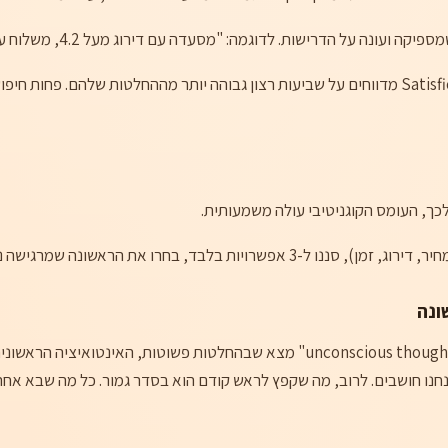
 על הדרישות. לדוגמה: "מסעדה עם דירוג מעל 4.2, משלוח עד 45 דקות, מחיר סביר."
מה המחקר אומר? מחקרים מראים ש-Satisficers מדווחים על שביעות רצון גבוהה יותר מההחלטות
מחקר של Ap Dijksterhuis על "unconscious thought theory" מצא שבהחלטות פשוטות
ו חושבים. לרוב, מה שקפץ לראש קודם הוא בסדר גמור. כל מה שבא אחרי