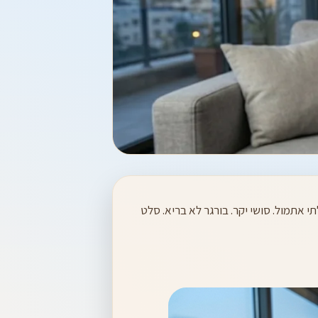
ם. "אולי פיצה? אבל אכלתי אתמול. סושי יקר. בורגר לא בריא. סלט