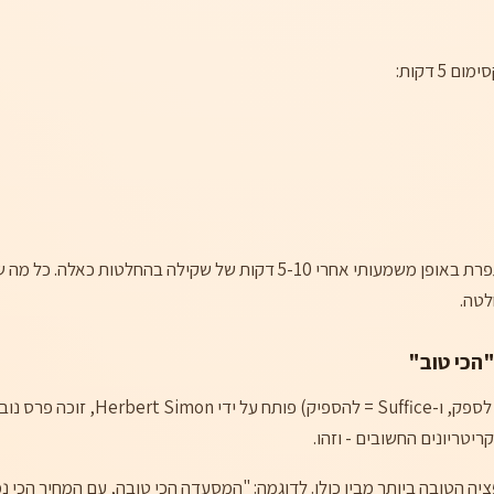
 דקות:
מחקרים מראים שאיכות ההחלטה לא משתפרת באופן משמעותי אחרי 5-10 דקות 
לטה.
(שילוב של Satisfy = לספק, ו-uffice
טריונים החשובים - וזהו.
 הטובה ביותר מבין כולן. לדוגמה: "המסעדה הכי טובה, עם המחיר הכי נמו