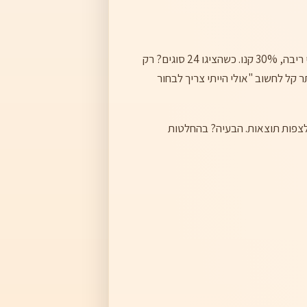
המחקר המפורסם של Barry Schwartz על "הפרדוקס של הבחירה" הראה תוצאות מפתיעות: כשהציגו לאנשים 6 סוגי ריבה, 30% קנו. כשהציגו 24 סוגים? רק
ר קל לחשוב "אולי הייתי צריך לבחור
לצפות תוצאות. הבעיה? בהחלטות