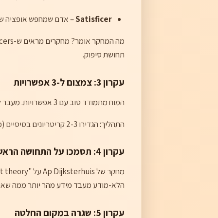
Satisficer
– אדם שמחפש אופציה שמספיקה ועונה
תחושת סיפוק.
עקרון 3: צמצום ל-3 אפשרויות
המוח מתמודד טוב עם 3 אפשרויות. מעבר לכך, העומס הקוגניטיבי עולה משמעותית.
התהליך: הגדירו 2-3 קריטריונים בסיסיים (מחיר, דירוג, זמן), סננו ל-3 אפשרויות בלבד, בחרו את הראשונה שמרגישה נכון.
עקרון 4: תסמכו על התחושה הראשונה
הלא-מודע מעבד מידע מהר יותר ממה שאנחנ
עקרון 5: שגרה במקום החלטה