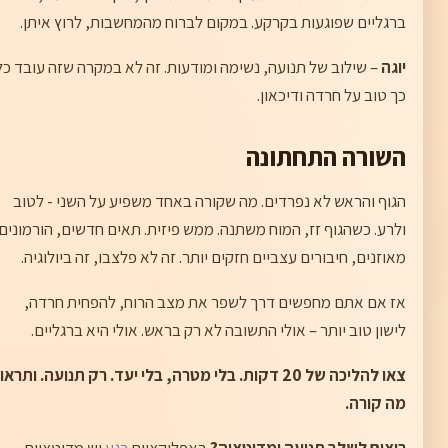
ברגליים שפוגעות בקרקע. במקום לברוח מהמחשבות, לרוץ איתן.
יוגה
– שילוב של תנועה, נשימה ומודעות. זה לא במקרה שזה עובד כל
כך טוב על חרדה ודיכאון.
השורה התחתונה
הגוף והראש לא נפרדים. מה שקורה באחד משפיע על השני - לטוב
ולרע. כשהגוף זז, המוח משתנה. ממש פיזית. תאים חדשים, הורמונים
מאוזנים, חיבורים עצביים חזקים יותר. זה לא פלצבו, זה ביולוגיה.
אז אם אתם מחפשים דרך לשפר את מצב הרוח, להפחית חרדה,
לישון טוב יותר – אולי התשובה לא רק בראש. אולי היא ברגליים.
צאו להליכה של 20 דקות. בלי מטרה, בלי יעד. רק תנועה. ותראו
מה קורה.
רוצים לשלב תנועה ומדיטציה?
באפליקציית
רגע
יש מדיטציות