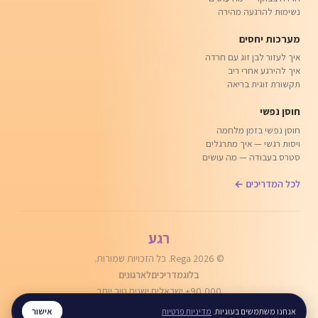
נשימות להרגעה מהירה
מערכות יחסים
איך לעזור לבן זוג עם חרדה
איך להירגע אחרי ריב
תקשורת זוגית בריאה
חוסן נפשי
חוסן נפשי בזמן מלחמה
ויסות רגשי — איך מתרגלים
סטרס בעבודה — מה עושים
לכל המדריכים ←
רגע
© 2026 Rega. כל הזכויות שמורות.
בלוג
מדריכים
לארגונים
90,000+ ישראלים ישנים טוב יותר
אישור
אנחנו משתמשים בעוגיות.
מדיניות פרטיות