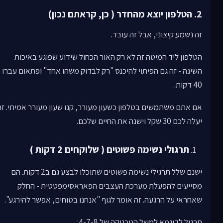
2. הטלפון יוצא מהחדר ( כן, קראתם נכון)
זה נשמע קיצוני, אבל זה עובד.
הטלפון ליד המיטה זה לא רק האור הכחול שידוע שפוגע באיכות
השינה - זה גם הפיתוי להיכנס "רק לבדוק משהו אחד" ופתאום עברו
40 דקות.
אם אתם משתמשים בטלפון כשעון מעורר, קנו שעון מעורר אמיתי. זה
יעלה לכם 30 שקל וישנה את החיים שלכם.
תרגולי נשימה פשוטים ( שלוקחים 2 דקות )
ישנם שלל תרגילי נשימה פשוטים שתוכלו לבצע גם ב2 דקות. הם
מסייעים להפעלת מערכת העצבים הפאראסימפטטית - החלק
שאחראי על הרגעה. זה אומר לגוף "אנחנו בטוחים, אפשר להירגע".
תרגול לדוגמא למשל הטכניקה של 4-7-8: