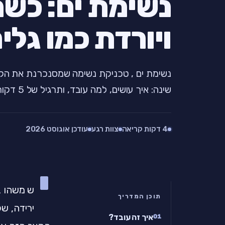
נשימת ים: כש
ויורדת כמו גלי
נשימת ים , טכניקת נשימה שמסנכרנת את הקצ
שינה: איך עושים, למה עובד, ותרגיל של 5 דקות.
4 דקות קריאה
צוות רגע
עודכן אוגוסט 2026
י
ש משהו בג
תוכן המדריך
ירידה, ש
איך זה עובד?