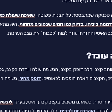
שר לייצר רק עם הנשימה.
א טכניקה שמתבססת על תבנית פשוטה:
שאיפה שעולה כמו 
דממה ביניהן, בדיוק כמו המים שנסוגים מהחוף
. היא מתא
צב האיטי והחזרתי עוזר למוח "לכבות" את מצב הערנות.
 עובד?
הב קצב. הלב דופק בקצב, הנשימה עולה ויורדת בקצב, גל
ם, הקצבים האלה הופכים לכאוטיים:
דופק מהיר
, נשימה ר
ירה סדר. כשאתם נושמים בקצב קבוע ואיטי, בערך
6 נשימות בדקה
למדוד:
קוהרנטיות לבבית
. הלב מתחיל לדפוק בסנכרון ע