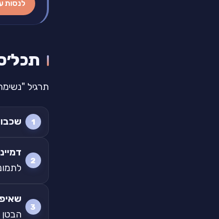
לנסות ע
תכל׳ס
תרגיל "נשימת גלים", 5 דקות לפני שינה (א
שכבו 
דמיינו
לתמונ
שאיפה
הבטן 