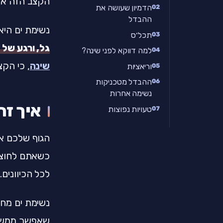
הקצב הזה אפ
הדמיון שעושה את
ההבדל
נשימת ים הי
תכל׳ס
גל, ורגע של 
למה דווקא לפני שינה?
שינה
, כי הק
וריאציות
ההבדל מטכניקות
נשימה אחרות
איך זה
טעויות נפוצות
הגוף שלכם או
כשאתם לחוצי
לכל הכיוונים.
נשימת ים מחז
שאפשר ממש 