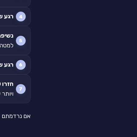
רגע ש
נשיפה,
למטה, 
רגע ש
חזרו על ה
ויותר 
אם נרדמתם בא