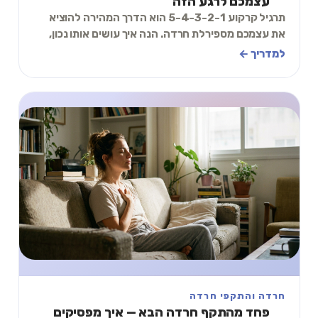
עצמכם לרגע הזה
תרגיל קרקוע 5-4-3-2-1 הוא הדרך המהירה להוציא
את עצמכם מספירלת חרדה. הנה איך עושים אותו נכון,
צעד אחר צעד, ולמה זה עובד כל כך מהר. תתחילו עכש
למדריך ←
חרדה והתקפי חרדה
פחד מהתקף חרדה הבא — איך מפסיקים