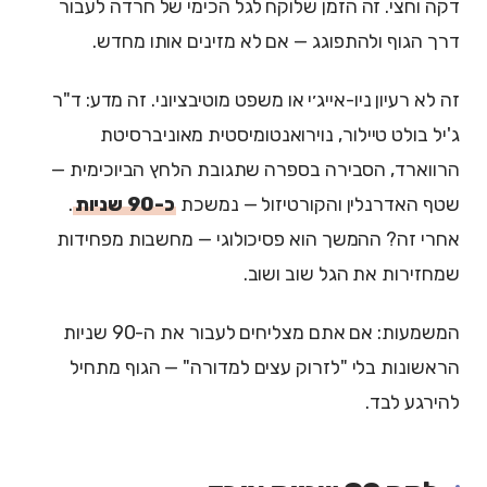
דקה וחצי. זה הזמן שלוקח לגל הכימי של חרדה לעבור
דרך הגוף ולהתפוגג — אם לא מזינים אותו מחדש.
זה לא רעיון ניו-אייג׳י או משפט מוטיבציוני. זה מדע: ד"ר
ג'יל בולט טיילור, נוירואנטומיסטית מאוניברסיטת
הרווארד, הסבירה בספרה שתגובת הלחץ הביוכימית —
שטף האדרנלין והקורטיזול — נמשכת
כ-90 שניות
.
אחרי זה? ההמשך הוא פסיכולוגי — מחשבות מפחידות
שמחזירות את הגל שוב ושוב.
המשמעות: אם אתם מצליחים לעבור את ה-90 שניות
הראשונות בלי "לזרוק עצים למדורה" — הגוף מתחיל
להירגע לבד.