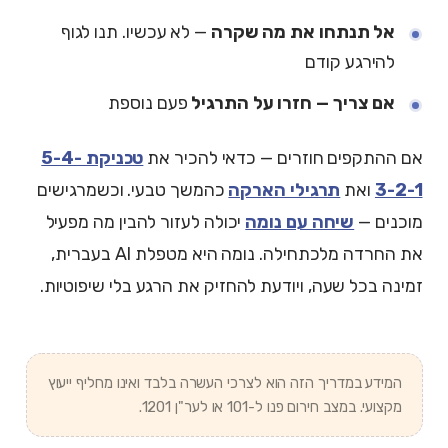
אל תנתחו את מה שקרה
— לא עכשיו. תנו לגוף
להירגע קודם
אם צריך — חזרו על התרגיל
פעם נוספת
אם ההתקפים חוזרים — כדאי להכיר את
טכניקת 5-4-
3-2-1
ואת
תרגילי הארקה
כהמשך טבעי. וכשמרגישים
מוכנים —
שיחה עם נומה
יכולה לעזור להבין מה מפעיל
את החרדה מלכתחילה. נומה היא מטפלת AI בעברית,
זמינה בכל שעה, ויודעת להחזיק את הרגע בלי שיפוטיות.
המידע במדריך הזה הוא לצרכי העשרה בלבד ואינו מחליף ייעוץ
מקצועי. במצב חירום פנו ל-101 או לער"ן 1201.