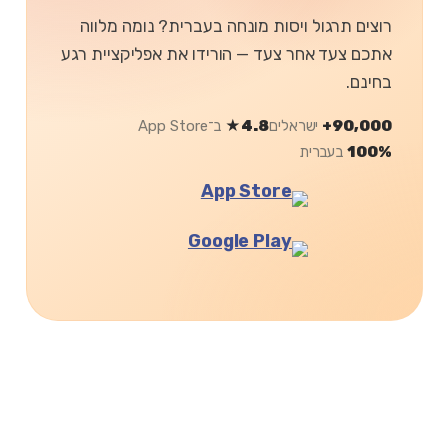
רוצים תרגול ויסות מונחה בעברית? נומה מלווה
אתכם צעד אחר צעד — הורידו את אפליקציית רגע
בחינם.
90,000+
ישראלים
4.8★
ב־App Store
100%
בעברית