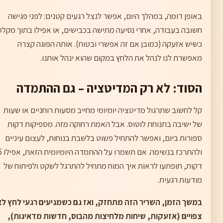
באופן דומה, במהלך היום, אפשר לנצל רגעים קטנים: לפני פגישה
חשובה בעבודה, אחרי נסיעה מתישה בכבישים, או אפילו בתוך מקלט
כשיש אזעקה (כמובן אם זה אפשרי ובטוח). אותה הפוגה קצרה
מאפשרת לנו לנהל את הלחץ במקום שהוא ינהל אותנו.
הסוד: לא רק המדיטציה – גם ההתמדה
קל לחשוב שתרגול מדיטציה יומיומי מחייב מסעות רוחניים או שעות
של ישיבה בתנוחת לוטוס. אבל האמת רחוקה מזה. מספיקות דקות
ספורות ביום, ואפשר להתחיל פשוט בלשבת בנוחות, לעצום עיניים
ולהתרכז בנשימה. אם תשמרו ע
דקות, תופתעו לראות איך המוח מתחיל להתרגל לשקט ולפיתוח של
מודעות רגעית.
במשך הזמן, השריר הזה מתחזק, ואז גם כשמגיעים רגעי לחץ לא
צפויים (אזעקות, שיחות מלחיצות מהבוס, חדשות מדאיגות),