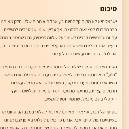
סיכום
ישראל היא לא מקום קל לחיות בו, אבל היא הבית שלנו. חלק מאיתנו
כבר התרגלו למציאות הלחוצה, אך עדיין יש מי שמסרבים להשלים
עם זה ומחפשים דרכים לשמור על שלווה פנימית, גם כשמסביב הכול
רועש. אחד הכלים הפשוטים והאפקטיביים ביותר הוא מדיטציה – כן,
אפילו 5 דקות ביום עושות הבדל עצום.
הסוד האמיתי טמון בשילוב של התמדה יומיומית עם הדרכה מותאמת
“רגע” היא דוגמה מצוינת לאפליקציה בעברית שמבינה את הראש
הישראלי ונותנת מענה פרקטי, פשוט ונגיש. היא מכילה עשרות
תרגולים קצרים, מוזיקה מרגיעה, תדרים מיוחדים לשינה ויועץ
דיגיטלי בשם מיכאל, שתמיד זמין להקשיב.
בסופו של דבר, אף אחד מאיתנו לא יכול לשלוט במצב הביטחוני או
בשינויים הפוליטיים. אבל אנחנו כן יכולים לשלוט באופן שבו אנחנו
מגיבים אליהם. במקום להישאר בשגרה של מתח וחרדה, אפשר לתת