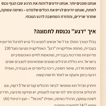
אנחנו מוכנים יותר. אנחנו יודעים לזהות את הרגע שבו הגוף נכנס
למתח, ואנחנו יודעים לגייס את הכלים שלמדנו – נשימה עמוקה,
שחרור שרירים, והחזרת המחשבה לרגע הנוכחי.
איך “רגע” נכנסת לתמונה?
בגלל הצורך ההולך וגדל של אנשים למצוא כלי נגיש לתרגול מדיטציה
בעברית, פותחה אפליקציית “רגע”. האפליקציה מציעה מעל 230
מדיטציות מודרכות בעברית, מותאמות לחיים האינטנסיביים
בישראל. היא כוללת תרגילים מגוונים שמתאימים למצבים שונים:
הפחתת חרדה, שיפור השינה, ריכוז בלימודים או בעבודה, ואפילו
רגיעה בזמן אזעקה או לאחר חדשות קשות.
היתרון הגדול הוא שאפשר לבחור תרגולים קצרים של 5 דקות, וגם
תרגולים ארוכים יותר למי שרוצה להעמיק. יש מוזיקה מרגיעה, תדרים
לשינה עמוקה, תרגילי נשימה, ואפילו “מיכאל” – יועץ דיגיטלי (AI)
שזמין 24/7 להקשבה ותמיכה.