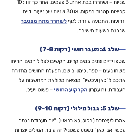
שניות – ושחררו בבת אחת. 3 פעמים. אחר כך זוזו: 10
קפיצות קטנות במקום, או 30 שניות של ניעור ידיים
וזרועות. התנועה עוזרת לגוף
לשחרר מתח מצטבר
שנבנה בשעות הישיבה.
שלב 4: מעבר חושי (דקות 7-8)
שטפו ידיים ופנים במים קרים. הקשיבו לצליל המים. הריחו
משהו נעים – קפה, לימון, בושם. הפעלת החושים מחזירה
אתכם ל"כאן ועכשיו" ומוציאה מלולאת המחשבות על
העבודה. זה עקרון
הקרקוע החושי
– פשוט ויעיל.
שלב 5: גבול מילולי (דקות 9-10)
אמרו לעצמכם (בקול, לא בראש): "יום העבודה נגמר.
עכשיו אני כאן." נשמע פשטני? זה עובד. המילים יוצרות