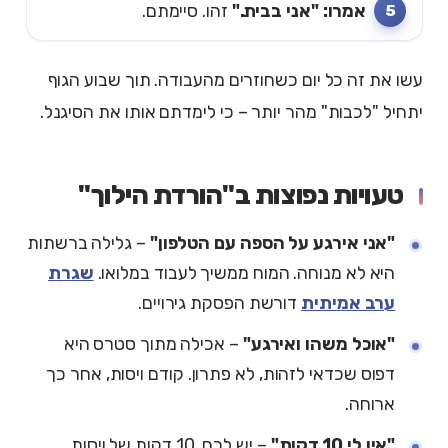
אמרו: "אני בבית."
זהו. סיימתם.
עשו את זה כל יום כשחוזרים מהעבודה. תוך שבוע הגוף
יתחיל "לכבות" מהר יותר – כי לימדתם אותו את הסיגנל.
טעויות נפוצות ב"הורדת הילוך"
"אני אירגע על הספה עם הטלפון"
– גלילה ברשתות
היא לא מנוחה. המוח ממשיך לעבוד במלואו.
שגרת
ערב אמיתית
דורשת הפסקת גירויים.
"אוכל משהו ואירגע"
– אכילה מתוך סטרס היא
דפוס שכדאי לזהות, לא פתרון. קודם ויסות, אחר כך
ארוחה.
"אין לי 10 דקות"
– יש לכם. 10 דקות של ויסות