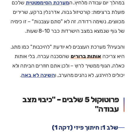
במהלך יום עבודה מלחיץ, ה
מערכת הסימפטטית
שלכם
פועלת ברציפות: קורטיזול גבוה, אדרנלין ברקע, שרירים
מכווצים, נשימה רדודה. זה לא "סתם עצבנות" – זו כימיה
של גוף שנמצא במצב הישרדות כבר 8-10 שעות.
והבעיה? מערכת העצבים לא יודעת "להיכבות" כמו מתג.
היא צריכה
אותות ברורים
שהסכנה עברה. בלי אותות
כאלה, הגוף ממשיך לרוץ – ולכן אתם חוזרים הביתה ולא
יכולים להירגע, לא נהנים מהערב, ו
השינה לא באה
.
פרוטוקול 5 שלבים – "כיבוי מצב
עבודה"
שלב 1: חיתוך פיזי (דקה 1)