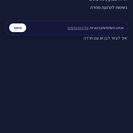
נשימות להרגעה מהירה
מערכות יחסים
אישור
אנחנו משתמשים בעוגיות.
מדיניות פרטיות
איך לעזור לבן זוג עם חרדה
איך להירגע אחרי ריב
תקשורת זוגית בריאה
חוסן נפשי
חוסן נפשי בזמן מלחמה
ויסות רגשי, איך מתרגלים
סטרס בעבודה, מה עושים
לכל המדריכים ←