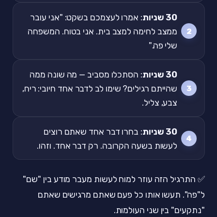
30 שניות
: אמרו לעצמכם בשקט: "אני עובר
ממצב לחימה למצב בית. אני בטוח. המשפחה
שלי פה."
30 שניות
: הסתכלו מסביב — מה שונה ממה
שהייתם רגילים? שימו לב לדבר אחד חיובי: ריח,
צבע, צליל.
30 שניות
: בחרו דבר אחד שאתם רוצים
לעשות בשעה הקרובה. רק דבר אחד. וזהו.
✅ התרגיל הזה עוזר למוח לעשות מעבר מודע בין "שם"
ל"פה". תעשו אותו כל פעם שאתם מרגישים שאתם
"נתקעים" בין שני העולמות.