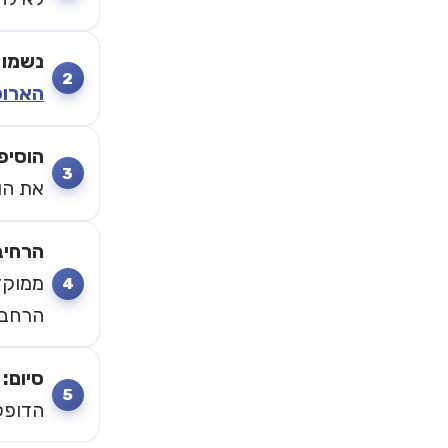
נשמו 3 נשימות איטיות
הארוכ
הוסיפ
את הוויברצ
הרחיב
ממוקדי
הרחב ל-20 ש
סיום:
נ
הדופק? ותנו 