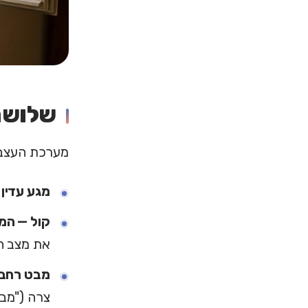
שלושת
מערכת העצבים
מגע עדין 
קול — המ
את מצב ה
מבט רחב 
צרה ("מבט מנה