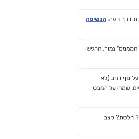
הנשיפה
הממממ" נמוך. הרגישו
על נוף רחב (לא
ים. שמרו על המבט
ם? הלסת? קצב