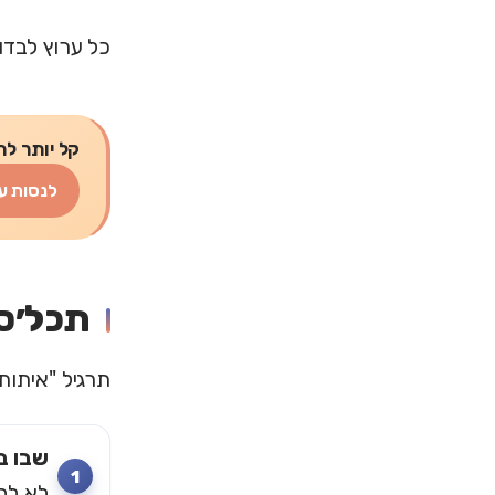
כל ערוץ לבדו
קל יותר לת
לנסות ע
תכל׳ס
תרגיל "איתות בטיחות" —
שבו ב
לא לחי