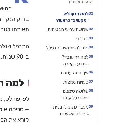
תוכן המדריך
הנשימ
למה הגוף לא
בדיוק הנקוד
"מקשיב" לראש?
תאותתו לגוף.
שלושת ערוצי הבטיחות
תכל׳ס
התרגיל שנלמד
מתי להשתמש בתרגיל?
ב-90 שניות.
למה זה עובד? —
המדע בקצרה
איך נומה עוזרת
למה ה
טעויות נפוצות
שלושה סימנים
שהתרגיל עובד
לפי פורג'ס,
מעבר לתרגיל: בניית
— סריקה אוט
גמישות ואגאלית
קורא את הסבי