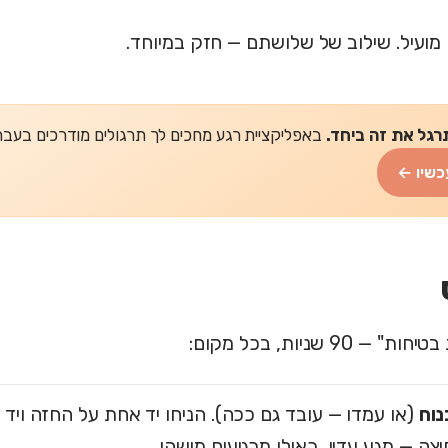
 מועיל. שילוב של שלושתם — חזק במיוחד.
רגל את זה ביחד.
באפליקציית רגע מחכים לך תרגולים מודרכים בעברית של 2-5 דקות
כשיו ←
 90 שניות, בכל מקום:
נוח
(או עמדו — עובד גם ככה). הניחו יד אחת על החזה ויד ש
צה — מגע עדין, כאילו מרגיעים מישהו.