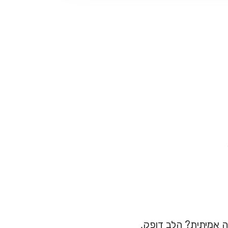
ה אמיתית? הלב דופק,