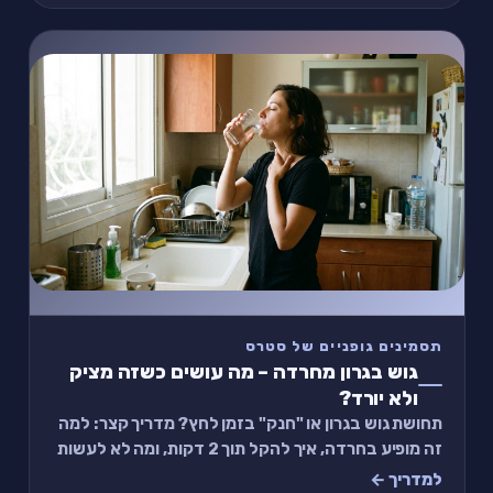
תסמינים גופניים של סטרס
גוש בגרון מחרדה – מה עושים כשזה מציק
ולא יורד?
תחושת גוש בגרון או "חנק" בזמן לחץ? מדריך קצר: למה
זה מופיע בחרדה, איך להקל תוך 2 דקות, ומה לא לעשות
כדי לא להחמיר.
למדריך ←