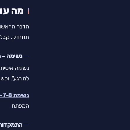
מה עו
הדבר הראשון 
תתחזק. קבלו 
נשימה – ה
נשימה איטית
להירגע". וכשה
נשימת 4-7-8
המפתח.
התמקדות 