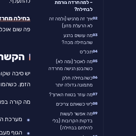
להתעלף.
– למה חרדה גורמת
לבחילה?
בחילה מחרד
איך זה מרגיש (ולמה זה
לא הרעלת מזון)
פה שום אוכל 
מה עושים ברגע
שהבחילה מכה?
תכל׳ס
הקשר ב
מה לאכול (ומה לא)
כשהבטן רגישה מחרדה
יש סיבה שקור
כשהבחילה חלק
הזמן. כשהמוח
מתמונה גדולה יותר
מה עוזר בטווח הארוך?
מה קורה בפו
ליווי כשאתם צריכים
מה אפשר לעשות
מערכת ה"
בדקות הקרובות (בלי
להילחם בבחילה)
הגוף מעבי