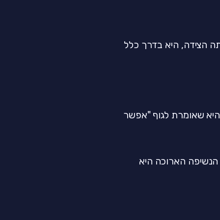
ה הצידה, היא בדרך כלל
יא שאומרת לגוף "אפשר
דת מעולה כאן: שאיפה ל-4, עצירה ל-7, נשיפה ל-8. הנשיפה הארוכה היא