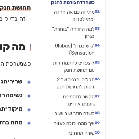
כשחרדה גורמת לחנק
תחושת חנק 
מתי זה כנראה חרדה,
- וזה בדיוק
ומתי לבדוק
למה החרדה "בוחרת"
בגרון
מה קו
"גוש בגרון" (Globus
Sensation)
7 צעדים להתמודדות
כשמערכת העצב
עם תחושת חנק
תכל׳ס: תרגיל של 2
שרירי הגר
דקות לתחושת חנק
נשימה רד
הקשר לתסמינים
גופניים אחרים
מיקוד ית
כשזה חוזר שוב ושוב
מתח בחז
איך נומה יכולה לעזור
שורה תחתונה