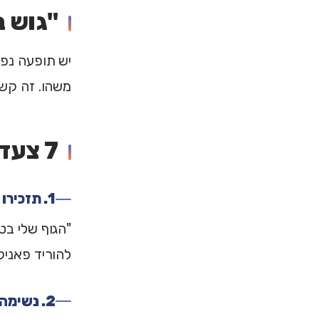
"גוש בגרון" (n
יש תופעה נפו
משהו. זה קש
7 צעדים להתמודדות עם תחושת חנק
1. תזכירו לעצמכם: זו חרדה
"הגוף שלי בט
להוריד פאניק
2. נשימה איטית - לא עמוקה