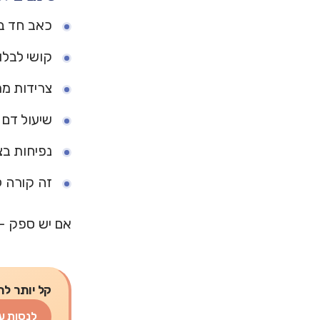
כאב חד ב
קושי לבלוע
צרידות מ
שיעול דם
נפיחות בצ
זה קורה 
אם יש ספק - 
קל יותר לת
לנסות ע