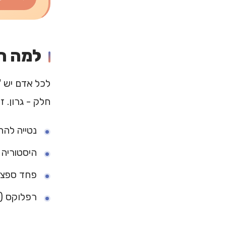
למה ה
לכל אדם יש "
חלק - גרון. ז
נטייה להח
היסטוריה 
פחד ספציפ
רפלוקס (ר