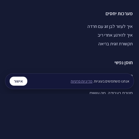
מערכות יחסים
איך לעזור לבן זוג עם חרדה
איך להירגע אחרי ריב
תקשורת זוגית בריאה
חוסן נפשי
חוסן נפשי בזמן מלחמה
אישור
אנחנו משתמשים בעוגיות.
מדיניות פרטיות
ויסות רגשי, איך מתרגלים
סטרס בעבודה, מה עושים
לכל המדריכים ←
© 2026 רגע. כל הזכויות שמורות.