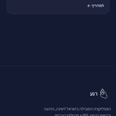
ההתבגרות", ומה עושים כהורה — בלי לאבחן ובלי להיבה
למדריך ←
רגע
האפליקציה המובילה בישראל לשינה, הרגעה
ובריאות הנפש. 300+ תרגולים בעברית.