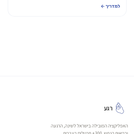
שפותחים את הפה.
למדריך ←
רגע
האפליקציה המובילה בישראל לשינה, הרגעה
ובריאות הנפש. 300+ תרגולים בעברית.