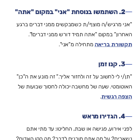
2. השתמשו בנוסחת "אני" במקום "אתה"
"אני מרגיש/ה מוצף/ת כשמבקשים ממני דברים ברגע
האחרון" במקום "אתה תמיד דורש ממני דברים!".
תקשורת בריאה
מתחילה מ"אני".
3. קנו זמן
"תן/י לי לחשוב על זה ולחזור אליך." זה מונע את ה"כן"
האוטומטי. שעה של מחשבה יכולה לחסוך שבועות של
הצפה רגשית
.
4. הגדירו מראש
לפני אירוע, פגישה או שבת, החליטו: עד מתי אתם
נשארים? על מה אתם מוכנים לדבר? מה הקו האדום?