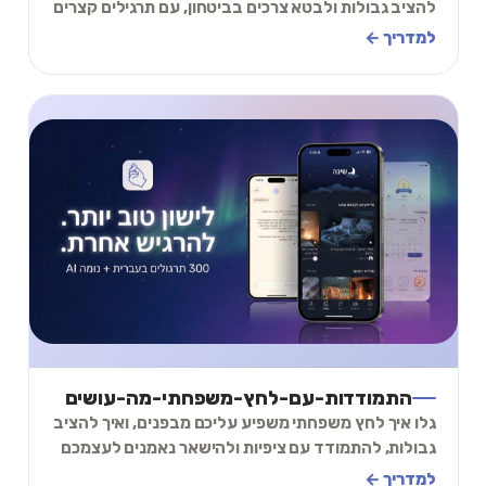
להציב גבולות ולבטא צרכים בביטחון, עם תרגילים קצרים
שאפשר ליישם כבר בשיחה הבאה שלכם.
למדריך ←
התמודדות-עם-לחץ-משפחתי-מה-עושים
גלו איך לחץ משפחתי משפיע עליכם מבפנים, ואיך להציב
גבולות, להתמודד עם ציפיות ולהישאר נאמנים לעצמכם
בלי לנתק קשר. קראו ובחרו צעד שמתאים לכם.
למדריך ←