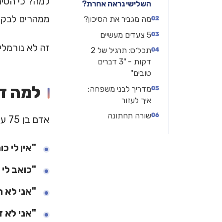
למה? כי הסימ
השלישי נראה אחרת?
ממהרים לבקש
מה מגביר את הסיכון?
5 צעדים מעשיים
זה לא נורמלי
תכל׳ס: תרגיל של 2
דקות - "3 דברים
טובים"
למה די
מדריך לבני משפחה:
איך לעזור
שורה תחתונה
אדם בן 75 עם דיכאון לא בהכרח יגיד "אני עצוב". הוא יגיד:
"אין לי כו
"כואב לי 
"אני לא 
"אני לא ז