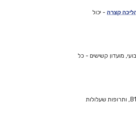
ליכה קצרה
- יכול
ועי, מועדון קשישים - כל
בקשו מהרופא לבדוק: תת-פעילות בלוטת התריס, מחסור בוויטמין D ו-B12, ותרופות שעלולות