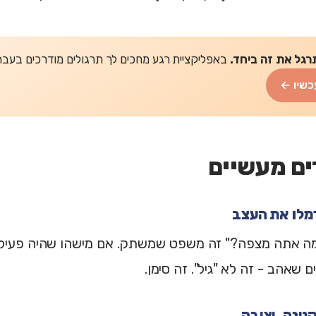
רגל את זה ביחד.
באפליקציית רגע מחכים לך תרגולים מודרכים בעברית של 2-5 דקות
כשיו ←
וא בן 80, מה אתה מצפה?" זה משפט שמשתק. אם מישהו שהיה פע
 שאהב - זה לא "גיל". זה סימן.