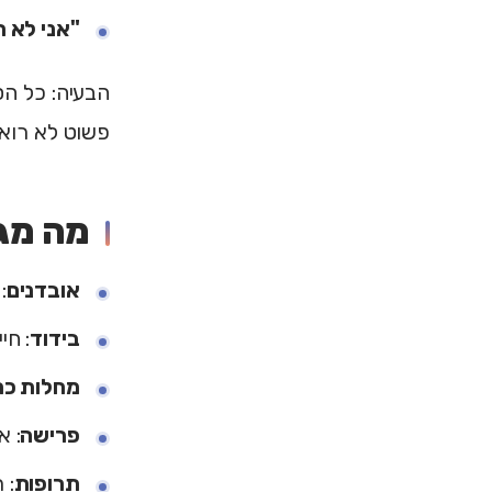
"אני לא ר
הבעיה: כל הס
פשוט לא רואי
מה מגב
אובדנים
:
בידוד
: חי
מחלות כרו
פרישה
: א
תרופות
: 