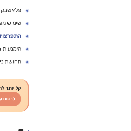
פלאשבקים 
שימוש מוג
התפרצויו
הימנעות מ
תחושת ני
קל יותר לת
לנסות ע