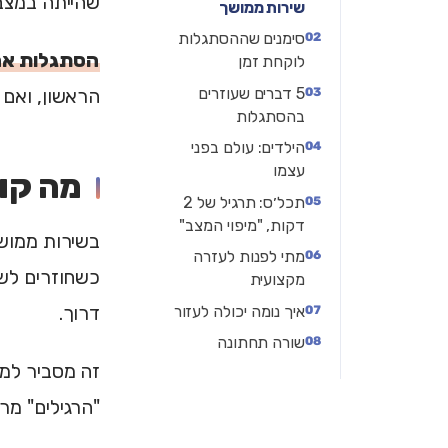
שהייתה במצב 
שירות ממושך
סימנים שההסתגלות
הסתגלות אחר
לוקחת זמן
5 דברים שעוזרים
הראשון, ואם 
בהסתגלות
הילדים: עולם בפני
עצמו
מה קו
תכל׳ס: תרגיל של 2
דקות, "מיפוי המצב"
בשירות ממושך
מתי לפנות לעזרה
כשחוזרים לשג
מקצועית
איך נומה יכולה לעזור
דרוך.
שורה תחתונה
זה מסביר למ
"הרגילים" מר