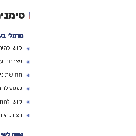
סימני
נורמלי בש
קושי להיר
עצבנות על
תחושת ני
געגוע לחב
קושי להתע
רצון להיו
שווה לשי