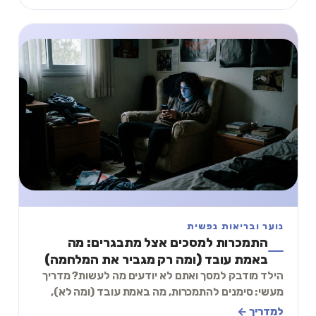
נוער ובריאות נפשית
התמכרות למסכים אצל מתבגרים: מה
באמת עובד (ומה רק מגביר את המלחמה)
הילד מודבק למסך ואתם לא יודעים מה לעשות? מדריך
מעשי: סימנים להתמכרות, מה באמת עובד (ומה לא),
תכל׳ס תרגיל של 2 דקות, וגבולות שאפשר ליישם.
למדריך ←