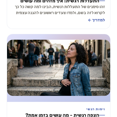
התעללות רגשית: איך מזהים ומה עושים
זהו סימנים של התעללות רגשית, הבינו למה קשה כל כך
לקרוא לזה בשם, ולמדו צעדים ראשונים להגנה עצמית
רגשית ויציאה מהערפל. קראו והתחזקו.
למדריך ←
ויסות רגשי
הצפה רגשית - מה עושים בזמן אמת?