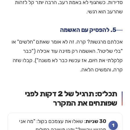
סדירות. כשהגוף לא באמת רעב, הרבה יותר קל לזהות
שהרעב הוא רגשי.
5. להפסיק עם האשמה
אכלתם מרגשות? קרה. זה לא אומר שאתם "חלשים" או
"בלי שליטה". האשמה רק מזינה עוד אכילה ("כבר
קלקלתי את היום, אז עכשיו כבר לא משנה"). קבלו שזה
קרה, והמשיכו הלאה.
תכל׳ס: תרגיל של 2 דקות לפני
שפותחים את המקרר
30 שניות
: שאלו את עצמכם בקול: "מה אני
מרגיש עכשיו?" ותנו תשובה במילים.