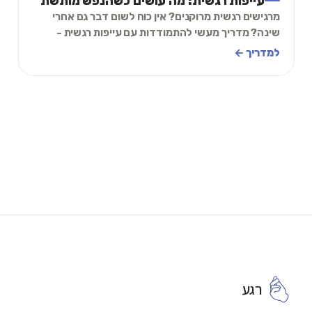
עייפות רגשית: מה עושים כשהנפש מותשת
מרגישים רגשית מרוקנים? אין כוח לשום דבר גם אחרי
שינה? מדריך מעשי להתמודדות עם עייפות רגשית -
הסימנים, הסיבות, וכלים להתאוששות.
למדריך ←
רגע