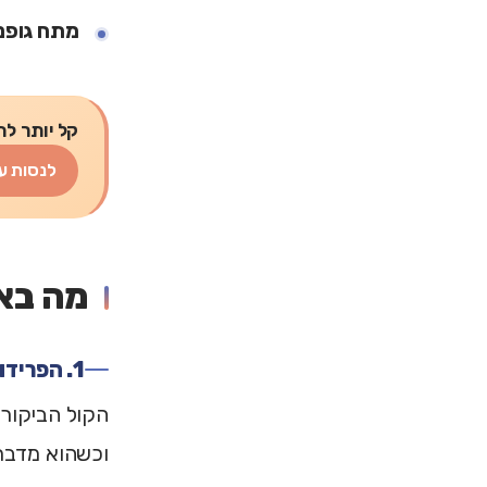
מתח גופני
קל יותר לת
לנסות ע
מה בא
1. הפרידו בין "הקול" ל"אני"
הקול הביקורת
וכשהוא מדבר,