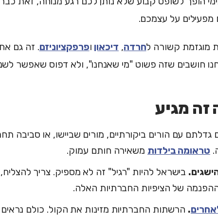
י הופך לשופט קבוע שלא נותן לכם רגע מנוחה, זאת כבר 
מפעילים על עצמכם.
ת מוגזמת קשורה ל
חרדה
,
דיכאון
ו
פרפקציוניזם
. זה גם א
חנו חושבים שזה פשוט "מי שאנחנו", ולא דפוס שאפשר לשנו
זה מגיע
גדלתם עם הורים ביקורתיים, מורים שביישו, או סביבה תחר
.
טראומה בילדות
משאירה חותם עמוק.
ישגים.
בישראל להיות "רגיל" זה לא מספיק. צריך להצליח,
ההפנמה של הציפיות החברתיות האלה.
אחרים
.
הרשתות החברתיות מזינות את הקול. כולם נראים מ