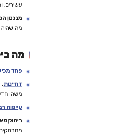
עשירים. ו
מנגנון הגנ
מה שהיה ב
מה בי
פחד מכיש
דחיינות
.
ז
משהו חדש 
עייפות רג
ריחוק מא
מתרחקים.