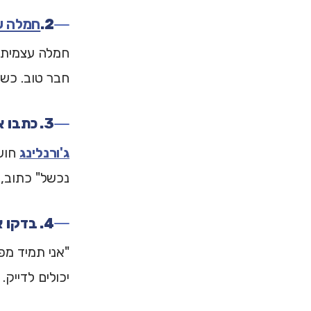
2.
חמלה ע
חמלה עצמית ז
חבר טוב. כש
3. כתבו את המחשבות
ג'ורנלינג
חושף
נכשל" כתוב, 
4. בדקו את העובדות
"אני תמיד מפ
יכולים לדייק.