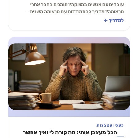
עובדים עם אנשים במצוקה? תומכים בחבר אחרי
טראומה? מדריך להתמודדות עם טראומה משנית -
הסימנים, הכלים, ותכל׳ס תרגיל של 2 דקות.
למדריך ←
כעס ועצבנות
הכל מעצבן אותי: מה קורה לי ואיך אפשר