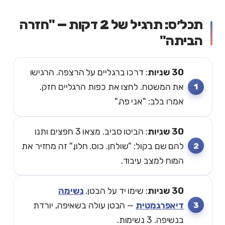
תכל׳ס: תרגיל של 2 דקות — "חזרה
הביתה"
30 שניות
: דרכו ברגליים על הרצפה. הרגישו
את המשטח. לחצו את כפות הרגליים חזק.
אמרו בלב: "אני פה."
30 שניות
: הביטו סביב. מצאו 3 חפצים ותנו
להם שם בקול: "שולחן. כוס. חלון." זה מחזיר את
המוח למצב עיבוד.
30 שניות
: שימו יד על הבטן.
נשימה
דיאפרגמטית
— הבטן עולה בשאיפה, יורדת
בנשיפה. 3 נשימות.