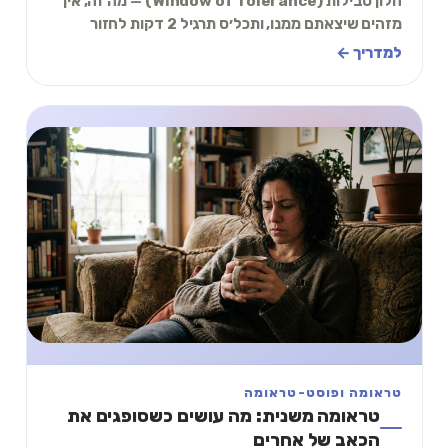
חלון סבילות (Window of Tolerance) — מה זה, איך
מזהים שיצאתם ממנו, ותכל׳ס תרגיל 2 דקות לחזור
פנימה.
למדריך ←
טראומה ופוסט-טראומה
טראומה משנית: מה עושים כשסופגים את
הכאב של אחרים