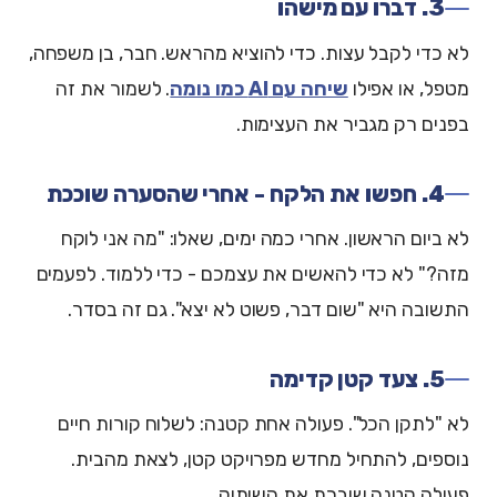
3. דברו עם מישהו
לא כדי לקבל עצות. כדי להוציא מהראש. חבר, בן משפחה,
מטפל, או אפילו
שיחה עם AI כמו נומה
. לשמור את זה
בפנים רק מגביר את העצימות.
4. חפשו את הלקח - אחרי שהסערה שוככת
לא ביום הראשון. אחרי כמה ימים, שאלו: "מה אני לוקח
מזה?" לא כדי להאשים את עצמכם - כדי ללמוד. לפעמים
התשובה היא "שום דבר, פשוט לא יצא". גם זה בסדר.
5. צעד קטן קדימה
לא "לתקן הכל". פעולה אחת קטנה: לשלוח קורות חיים
נוספים, להתחיל מחדש מפרויקט קטן, לצאת מהבית.
פעולה קטנה שוברת את השיתוק.