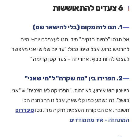
6 צעדים להתאוששות
1. תנו לזה מקום (בלי להישאר שם)
אל תנסו "להיות חזקים" מיד. תנו לעצמכם יום-יומיים
להרגיש גרוע. אבל שימו גבול: "עד יום שלישי אני מאפשר
לעצמי להיות בבוץ. אחרי זה - צעד קטן קדימה."
2. הפרידו בין "מה שקרה" ל"מי שאני"
כישלון הוא אירוע, לא זהות. "הפרויקט לא הצליח" ≠ "אני
כושל". זה נשמע כמו קלישאה, אבל זו ההבחנה הכי
חשובה. אם הביקורת העצמית חזקה מדי, נסו
סינדרום
המתחזה - איך מתמודדים
.