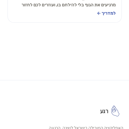
מרגיעים את הגוף בלי להילחם בו, ועוזרים לכם לחזור
לשינה בביטחון במקום להישאר דרוכים כל הלילה.
למדריך ←
רגע
האפליקציה המובילה בישראל לשינה, הרגעה