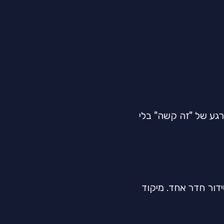
 רגע של "זה קשה" בלי
עשות הכל ביום אחד. שלב 1: ארגזים. שלב 2: הובלה. שלב 3: סידור חדר אחד. מיקוד