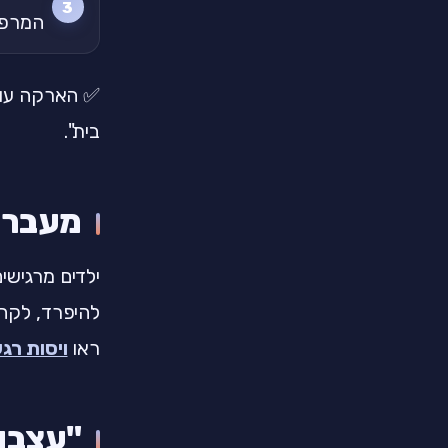
המרפס
✅ הארקה עוזר
בית".
מעבר ד
ילדים מרגישי
להיפרד, לקח
ראו
ויסות רג
"עצבות