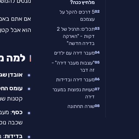
מנסים להמשי
מלחיץ ככה?
5 דרכים להקל על
אם אתם באמצע
עצמכם
תכל׳ס: תרגיל של 2
הוא אבל קטן 
דקות - "הארקה
בדירה חדשה"
מעבר דירה עם ילדים
למה מ
"עצבות מעבר דירה" -
זה דבר
אובדן שג
מעבר דירה ובדידות
עומס החל
טעויות נפוצות במעבר
דירה
קטנות שמ
שורה תחתונה
כסף
: מעב
שכבה נוס
בדידות
: 