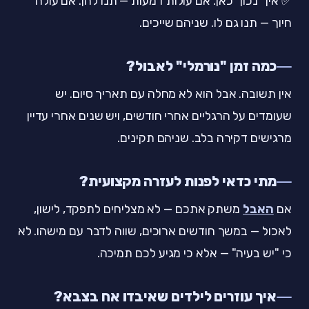
✅ אין "נכון" כאן. אם עולות דמעות — תנו להן. אם עולה
חיוך — תנו גם לו. שניהם שייכים.
כמה זמן "נורמלי" לאבול?
אין תשובה. אבל הוא לא מחלה עם תאריך סיום. יש
שעומדים על הרגליים אחרי חודשים, ויש שנים אחרי עדיין
מרגישים דקירה בלב. שניהם תקינים.
מתי כדאי לפנות לעזרה מקצועית?
אם
האבל
משתק אתכם — לא מצליחים לתפקד, לישון,
לאכול — במשך חודשים ארוכים, שווה לדבר עם מישהו. לא
כי "יש בעיה" — אלא כי מגיע לכם תמיכה.
איך עוזרים לילדים שאיבדו אח בצבא?