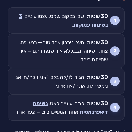
30 שניות
: שבו במקום שקט. עצמו עיניים.
3
נשימות עמוקות
.
30 שניות
: העלו זיכרון אחד טוב — רגע יפה,
צחוק, שיחה, מבט. לא איך שנפרדתם — איך
שהייתם ביחד.
30 שניות
: הגידו לו/לה בלב: "אני זוכר/ת. אני
ממשיך/ה. אתה/את איתי."
30 שניות
: פתחו עיניים לאט.
נשימה
דיאפרגמטית
אחת. המשיכו ביום — צעד אחד.