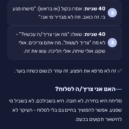
40 שניות
: אמרו בקול (או בראש): "מישהו פגע
בי. זה כואב. וזה לא מגדיר מי אני."
40 שניות
: שאלו: "מה אני צריך/ה עכשיו?" -
לא מה "צריך לעשות", מה אתם צריכים. אולי
שקט, אולי שיחה, אולי הליכה. עשו את זה.
✅ זה לא מרפא את הפצע. זה עוזר לנשום כשזה בוער.
האם אני צריך/ה לסלוח?
סליחה היא בחירה, לא חובה. היא בשבילכם, לא בשביל מי
שפגע. אפשר להמשיך בחיים גם בלי לסלוח - העיקר לא
להישאר תקועים בכעס.