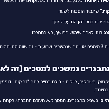
שית קיצונית
: כעס, בכי, או חרדה כשלוקחים את המכשיר
שתמיד הופכות לשעה
מסתירים כמה זמן הם על המסך
צב רוח
: לאחר שימוש ממושך, לא במהלכו
יחסות רצינית.
תבגרים נמשכים למסכים (זה לא 
יקטוק, משחקים, לייקים - כולם בנויים לתת "זריקות" דופמ
במיוחד.
יים
: בשביל מתבגרים, המסך
הוא
העולם החברתי. לקחת א