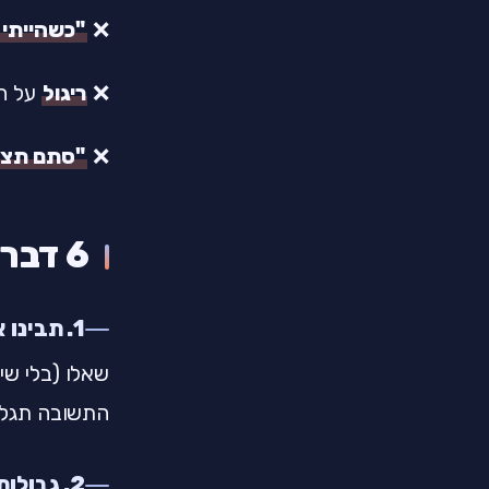
❌
"כשהייתי 
❌
ריגול
על הה
❌
"סתם תצא
6 דברים שכן עובדים
1. תבינו את ה"למה" לפני ה"כמה"
שאלו (בלי שי
התשובה תגלה 
2. גבולות עם שיתוף