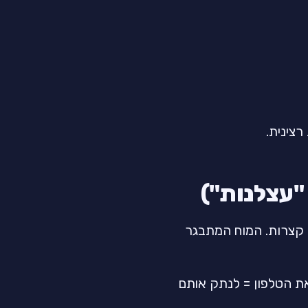
"עצלנות")
ין קצרות. המוח המתבגר
ת הטלפון = לנתק אותם