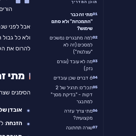
תוכן המדריך
הורים למתבג
מתי זה כבר
"התמכרות" ולא סתם
אבל לפני שנכ
שימוש?
ולא כל גבול 
למה מתבגרים נמשכים
למסכים (זה לא
להרוס את הק
"עצלנות")
מה לא עובד (וגורם
נזק)
מתי ז
6 דברים שכן עובדים
תכל׳ס: תרגיל של 2
הסימנים שצרי
דקות - "בדיקת מסך"
למתבגר
אובדן של
מתי צריך עזרה
מקצועית?
הזנחה
: ל
שורה תחתונה