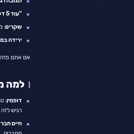
תגובה רג
"עוד 5 דקות"
שקרים
: 
ירידה במ
אם אתם מזהים 3 סימנים או יותר שנמשכים שבועות - זה שווה התי
למה מ
דופמין
: ט
רגיש לזה 
חיים חברת
מחברים.