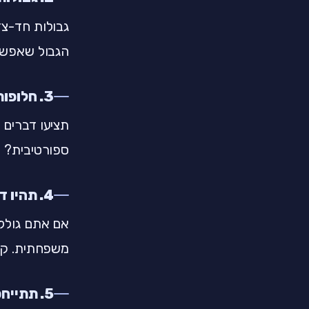
גבולות חד-צד
הגבול שאפשר 
3. חלופות אמיתיות (לא "ספר")
תציעו דברים
ספורטיבית? 
4. תהיו דוגמה (כן, גם אתם)
אם אתם גולל
משפחתית. קצר
5. תתייחסו למצב הרוח, לא רק למסך