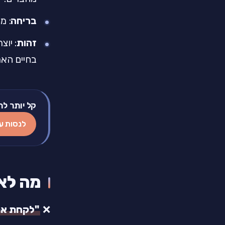
בריחה
: מ
זהות
: יו
בחיים האמ
קל יותר לת
לנסות ע
מה לא 
❌
"לקחת את