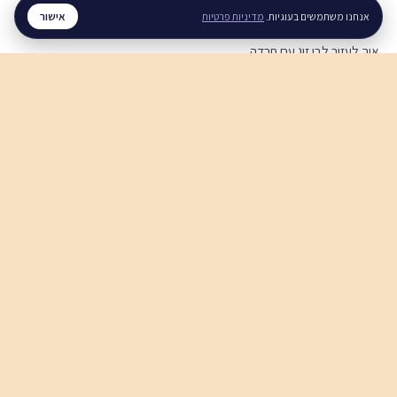
מערכות יחסים
אישור
אנחנו משתמשים בעוגיות.
מדיניות פרטיות
איך לעזור לבן זוג עם חרדה
איך להירגע אחרי ריב
תקשורת זוגית בריאה
חוסן נפשי
חוסן נפשי בזמן מלחמה
ויסות רגשי, איך מתרגלים
סטרס בעבודה, מה עושים
לכל המדריכים ←
© 2026 רגע. כל הזכויות שמורות.
בלוג
מדריכים
לארגונים
פרטיות
תנאי שימוש
צרו קשר