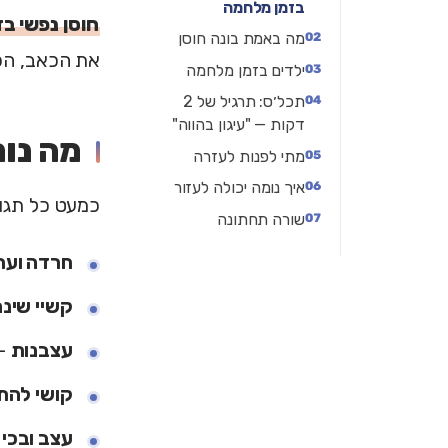
בזמן מלחמה
חוסן נפשי ב
מה באמת בונה חוסן
את הכאב, הפח
ילדים בזמן מלחמה
תכל׳ס: תרגיל של 2
דקות — "עיגון בהווה"
מה נור
מתי לפנות לעזרה
איך נומה יכולה לעזור
כמעט כל תגוב
שורה תחתונה
חרדה וער
קשיי שינ
עצבנות
— 
קושי להת
עצב ובכי
—