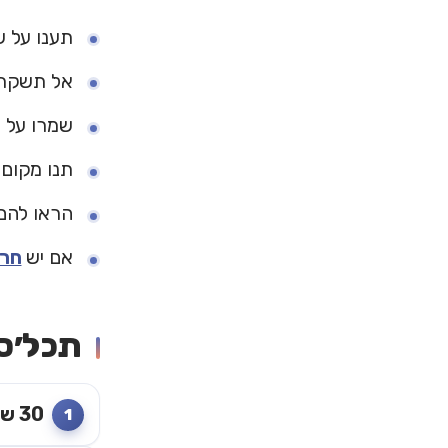
תענו על ש
אל תשקרו
שמרו על 
תנו מקום
הראו להם
אם יש
חרד
תכל׳ס: תרגיל 
30 שניות