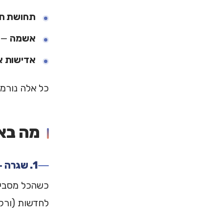
תחושת חו
אשמה
— "
אדישות או
כל אלה נורמל
מה באמ
1. שגרה — העוגן הכי חשוב
כשהכל מסביב 
לחדשות (ורק 