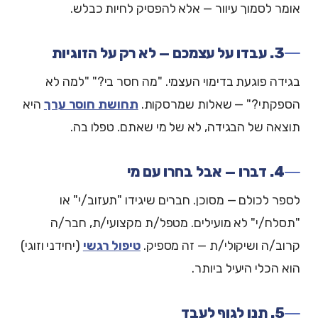
אומר לסמוך עיוור — אלא להפסיק לחיות כבלש.
3. עבדו על עצמכם — לא רק על הזוגיות
בגידה פוגעת בדימוי העצמי. "מה חסר בי?" "למה לא
הספקתי?" — שאלות שמרסקות.
תחושת חוסר ערך
היא
תוצאה של הבגידה, לא של מי שאתם. טפלו בה.
4. דברו — אבל בחרו עם מי
לספר לכולם — מסוכן. חברים שיגידו "תעזוב/י" או
"תסלח/י" לא מועילים. מטפל/ת מקצועי/ת, חבר/ה
קרוב/ה ושיקולי/ת — זה מספיק.
טיפול רגשי
(יחידני וזוגי)
הוא הכלי היעיל ביותר.
5. תנו לגוף לעבד