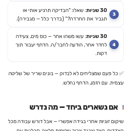
30 שניות
: שאלו: "הבדיקה תרגיע אותי או
תגביר את החרדה?" (בדרך כלל — מגבירה).
30 שניות
: עשו משהו אחר — כוס מים, צעידה
לחדר אחר, הודעה לחבר/ה. הדחף יעבור תוך
דקות.
✅ כל פעם שמצליחים לא לבדוק — בונים שריר של שליטה
עצמית. עם הזמן, הדחף נחלש.
אם נשארים ביחד — מה נדרש
שיקום זוגיות אחרי בגידה אפשרי — אבל דורש עבודה מכל
הצדדים. הצד שבגד צריך שקיפות מלאה, סבלנות עם