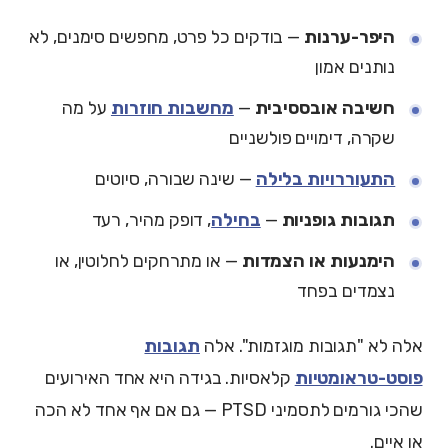
היפר-ערנות
— בודקים כל פרט, מחפשים סימנים, לא
נותנים אמון
חשיבה אובססיבית
—
מחשבות חוזרות
על מה
שקרה, דימויים פולשניים
התעוררויות בלילה
— שינה שבורה, סיוטים
תגובות גופניות
—
בחילה
, דופק מהיר, רעד
הימנעות או הצמדות
— או מתרחקים לחלוטין, או
נצמדים בפחד
אלה לא "תגובות מוגזמות". אלה
תגובות
פוסט-טראומטיות
קלאסיות. בגידה היא אחד האירועים
שהכי גורמים לתסמיני PTSD — גם אם אף אחד לא הכה
או איים.