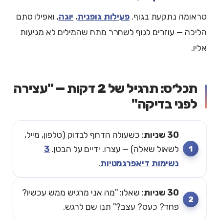
טראומה נתקעת בגוף.
פעילות גופנית
,
יוגה
, ואפילו סתם
הליכה — עוזרים לגוף לשחרר מתח שהמילים לא מגיעות
אליו.
תכל׳ס: תרגיל של 2 דקות — "עצירה
לפני בדיקה"
30 שניות
: כשעולה הדחף לבדוק (טלפון, מייל,
לשאול שאלה) — עצרו. ידיים על הבטן.
3
נשימות דיאפרגמטיות
.
30 שניות
: שאלו: "מה אני מרגיש ממש עכשיו?
פחד? כעס? עצב?" תנו שם לרגש.