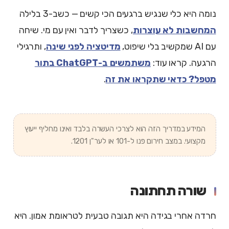
נומה היא כלי שנגיש ברגעים הכי קשים — כשב-3 בלילה
המחשבות לא עוצרות
, כשצריך לדבר ואין עם מי. שיחה
עם AI שמקשיב בלי שיפוט,
מדיטציה לפני שינה
, ותרגילי
הרגעה. קראו עוד:
משתמשים ב-ChatGPT בתור
מטפל? כדאי שתקראו את זה
.
המידע במדריך הזה הוא לצרכי העשרה בלבד ואינו מחליף ייעוץ
מקצועי. במצב חירום פנו ל-101 או לער"ן 1201.
שורה תחתונה
חרדה אחרי בגידה היא תגובה טבעית לטראומת אמון. היא