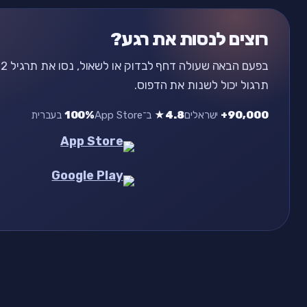
רוצים לנסות את רגע?
ב
תרגול יכול לשנות את הדפוס.
90,000+
ישראלים
4.8★
ב־App Store
100%
בעברית