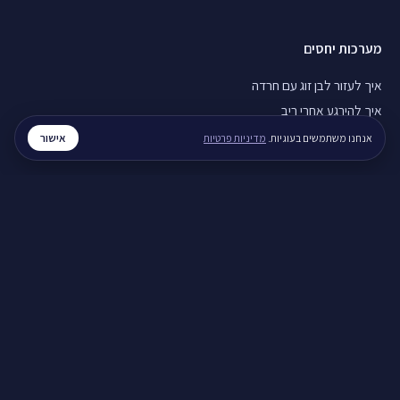
מערכות יחסים
איך לעזור לבן זוג עם חרדה
איך להירגע אחרי ריב
תקשורת זוגית בריאה
אישור
אנחנו משתמשים בעוגיות.
מדיניות פרטיות
חוסן נפשי
חוסן נפשי בזמן מלחמה
ויסות רגשי, איך מתרגלים
סטרס בעבודה, מה עושים
לכל המדריכים ←