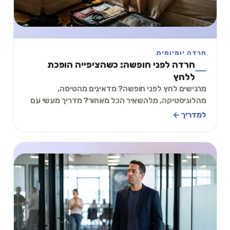
חרדה יומיומית
חרדה לפני חופשה: כשהציפייה הופכת
ללחץ
מרגישים לחץ לפני חופשה? מדאיגים מהטיסה,
מהלוגיסטיקה, מלהשאיר הכל מאחור? מדריך מעשי עם
תרגיל של 2 דקות להתמודדות עם חרדה לפני נסיעה.
למדריך ←