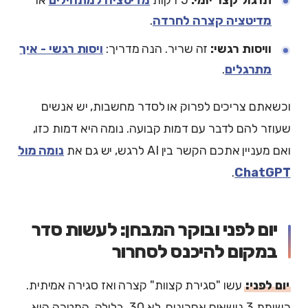
מדיטציה קצרה לחרדה
.
וויסות רגשי:
זה שריר. הנה מדריך:
ויסות רגשי - איך
מתרגלים
.
וכשאתם צריכים לפרוק או לסדר מחשבות, יש אנשים
שעוזר להם לדבר עם דמות קבועה. נומה היא דמות כזו,
ואם מעניין אתכם הקשר בין AI לרגש, יש גם את
נומה מול
.
ChatGPT
יום לפני ובוקר המבחן: לעשות סדר
במקום להיכנס לסחרור
יום לפני:
עשו "סגירת קצוות" קצרה ואז סגירה אמיתית.
רשימת 3 נושאים אחרונים, לא 30. בלילה, המטרה היא