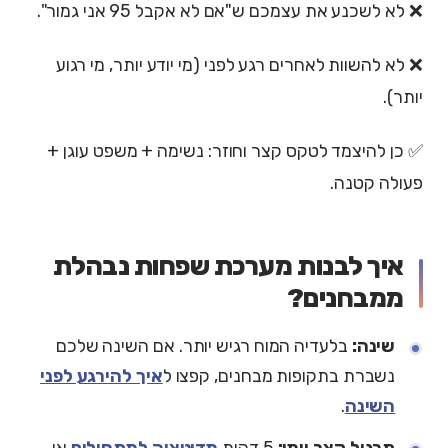
❌ לא לשכנע את עצמכם ש"אם לא אקבל 95 אני גמור".
❌ לא להשוות לאחרים רגע לפני (מי יודע יותר, מי רגוע
יותר).
✅ כן להיצמד לטקס קצר וחוזר: נשימה + משפט עוגן +
פעולה קטנה.
איך לבנות מערכת שפחות נבהלת
ממבחנים?
שינה:
בלעדיה המוח רגיש יותר. אם השינה שלכם
נשברת בתקופות מבחנים, קפצו ל
איך להירגע לפני
השינה
.
תרגול קצר יומי:
5 דקות
מדיטציה למתחילים
או