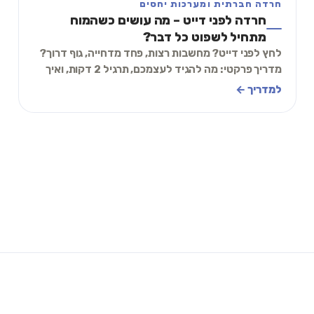
חרדה חברתית ומערכות יחסים
חרדה לפני דייט – מה עושים כשהמוח
מתחיל לשפוט כל דבר?
לחץ לפני דייט? מחשבות רצות, פחד מדחייה, גוף דרוך?
מדריך פרקטי: מה להגיד לעצמכם, תרגיל 2 דקות, ואיך
להגיע פחות במבחן ויותר בסקרנות.
למדריך ←