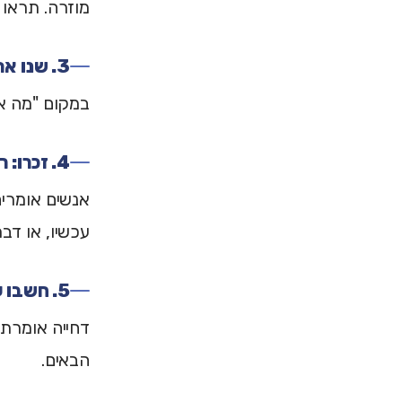
מוזרה. תראו 
3. שנו את השאלה
במקום "מה אם
4. זכרו: רוב הדחיות לא אישיות
אנשים אומרים
עכשיו, או דב
5. חשבו על "לא" כמידע
דחייה אומרת 
הבאים.