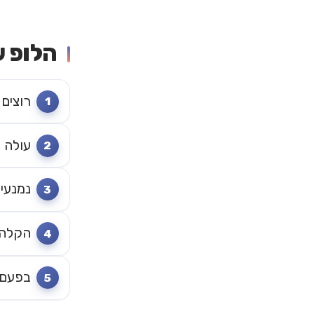
הלופ 
רוצים 
עולה פ
נמנעים
הקלה ז
בפעם 