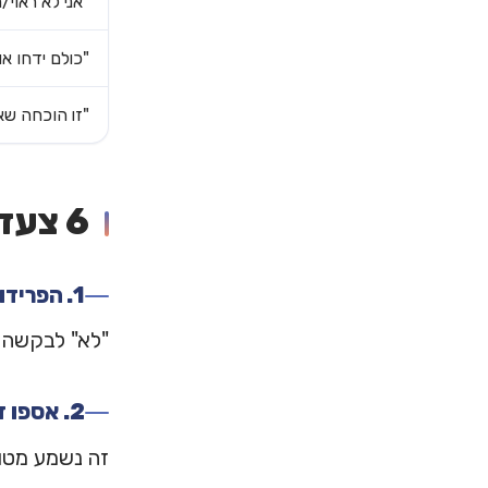
"אני לא ראוי/
"כולם ידחו או
"זו הוכחה שאנ
6 צעדים מעשיים להתמודדות
1. הפרידו בין דחייה לערך עצמי
"לא" לבקשה, 
2. אספו דחיות במכוון
זה נשמע מטור