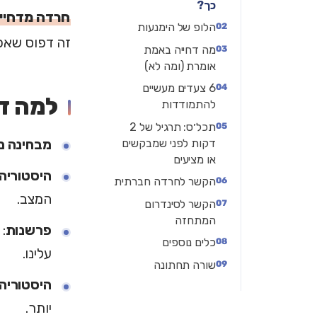
כך?
חרדה מדחיי
הלופ של הימנעות
זה דפוס שאפ
מה דחייה באמת
אומרת (ומה לא)
6 צעדים מעשיים
למה דח
להתמודדות
תכל׳ס: תרגיל של 2
דקות לפני שמבקשים
מבחינה מ
או מציעים
היסטוריה 
הקשר לחרדה חברתית
המצב.
הקשר לסינדרום
המתחזה
פרשנות
:
כלים נוספים
עלינו.
שורה תחתונה
היסטוריה
יותר.