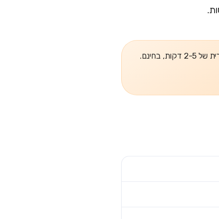
ת.
, בחינם.