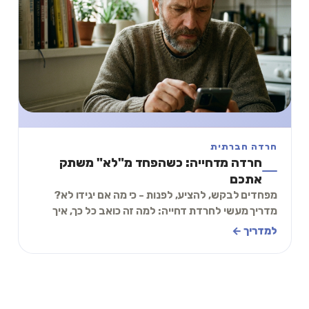
חרדה חברתית
חרדה מדחייה: כשהפחד מ"לא" משתק
אתכם
מפחדים לבקש, להציע, לפנות - כי מה אם יגידו לא?
מדריך מעשי לחרדת דחייה: למה זה כואב כל כך, איך
לשנות את הפרשנות, ותכל׳ס תרגיל של 2 דקות.
למדריך ←