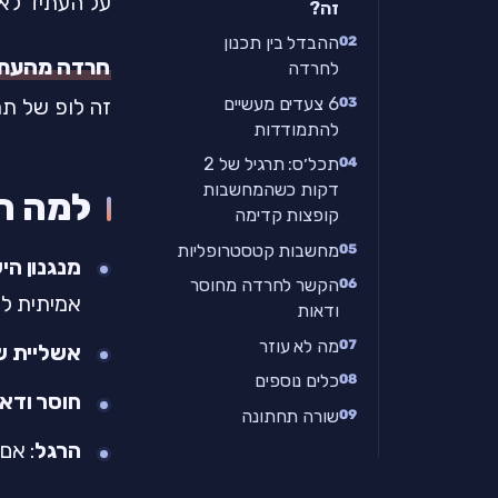
על העתיד לא 
זה?
ההבדל בין תכנון
חרדה מהעתי
לחרדה
6 צעדים מעשיים
זה לופ של תר
להתמודדות
תכל׳ס: תרגיל של 2
דקות כשהמחשבות
למה ה
קופצות קדימה
מחשבות קטסטרופליות
מנגנון הי
הקשר לחרדה מחוסר
אמיתית לד
ודאות
מה לא עוזר
אשליית ש
כלים נוספים
חוסר ודא
שורה תחתונה
הרגל
: אם