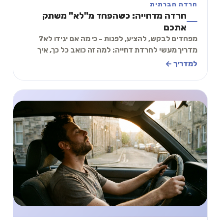
חרדה חברתית
חרדה מדחייה: כשהפחד מ"לא" משתק
אתכם
מפחדים לבקש, להציע, לפנות - כי מה אם יגידו לא?
מדריך מעשי לחרדת דחייה: למה זה כואב כל כך, איך
לשנות את הפרשנות, ותכל׳ס תרגיל של 2 דקות.
למדריך ←