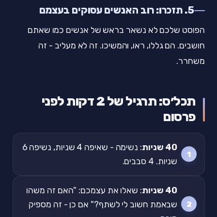
5. תזכרו: רוב האנשים עסוקים בעצמם
הפוסט שלכם לא נשאר בראש של אנשים כמו שאתם
חושבים. הם גללו, ראו, והמשיכו. זה לא מעליב - זה
משחרר.
תכל׳ס: תרגיל של 2 דקות לפני
פרסום
40 שניות
: נשימה - שאיפה 4 שניות, נשיפה 6
שניות. 4 סבבים.
40 שניות
: שאלו את עצמכם: "האם זה משהו
שבאמת חשוב לי לשתף?" אם כן - זה מספיק