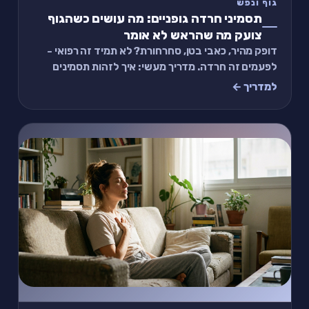
גוף ונפש
תסמיני חרדה גופניים: מה עושים כשהגוף
צועק מה שהראש לא אומר
דופק מהיר, כאבי בטן, סחרחורת? לא תמיד זה רפואי -
לפעמים זה חרדה. מדריך מעשי: איך לזהות תסמינים
גופניים של חרדה ומה באמת עוזר.
למדריך ←