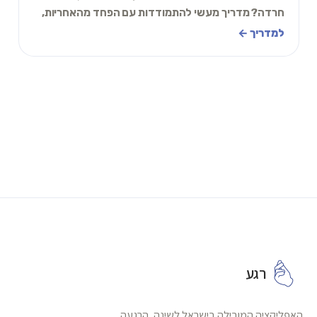
חרדה? מדריך מעשי להתמודדות עם הפחד מהאחריות,
השינוי, והלא נודע.
למדריך ←
רגע
האפליקציה המובילה בישראל לשינה, הרגעה