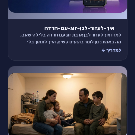
איך-לעזור-לבן-זוג-עם-חרדה
למדו איך לעזור לבן או בת זוג עם חרדה בלי להישאב,
מה באמת נכון לומר ברגעים קשים, ואיך לתמוך בלי
לשחוק את עצמכם או את הקשר לאורך זמן.
למדריך ←