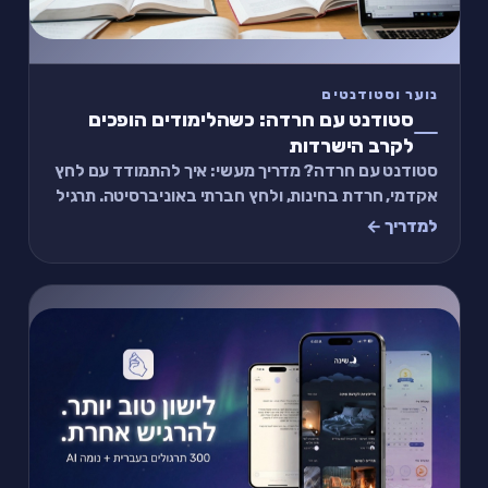
נוער וסטודנטים
סטודנט עם חרדה: כשהלימודים הופכים
לקרב הישרדות
סטודנט עם חרדה? מדריך מעשי: איך להתמודד עם לחץ
אקדמי, חרדת בחינות, ולחץ חברתי באוניברסיטה. תרגיל
של 2 דקות ומתי לפנות לייעוץ.
למדריך ←