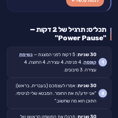
לנסות עכשיו ←
תכל׳ס: תרגיל של 2 דקות —
"Power Pause"
30 שניות
: 5 דקות לפני המצגת —
נשימת
קופסה
. 4 פנימה, 4 עצירה, 4 החוצה, 4
עצירה. 3 סיבובים.
30 שניות
: אמרו לעצמכם (בעברית, בראש):
"אני יודע/ת את החומר. המבטא שלי לגיטימי.
התוכן הוא מה שחשוב."
30 שניות
: תרגלו את המשפט הראשון של