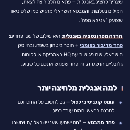
שצריך להציג באנגלית — פתאום הלב רוצה לצאת,
המילים נעלמות, והמבטא הישראלי מרגיש כמו שלט ניאון
שצועק "אני לא מפה".
חרדה מפרזנטציה באנגלית
היא שילוב של שני פחדים:
פחד מדיבור בפומבי
+ חוסר ביטחון בשפה. ובהייטק
הישראלי, שבו פגישות עם HQ באמריקה או לקוחות
גלובליים הן שגרה, זה פחד שפוגש אתכם כל שבוע.
למה אנגלית מלחיצה יותר
עומס קוגניטיבי כפול
— גם לחשוב על התוכן וגם
לתרגם בראש. המוח עובד כפול
פחד ממבטא
— "הם ישמעו שאני ישראלי/ת ויחשבו