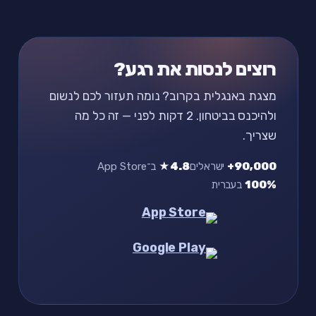
רוצים לנסות את רגע?
מצגת באנגלית בקרוב? נומה תעזור לכם לנשום
ולהיכנס בביטחון. 2 דקות לפני — זה כל מה
שצריך.
90,000+
ישראלים
4.8★
ב־App Store
100%
בעברית