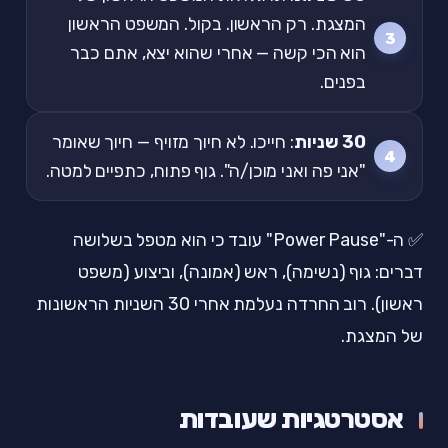
המצגת. רק הראשון. בקול. המשפט הראשון
הוא הכי קשה — אחרי שהוא יצא, אתם כבר
בפנים.
30 שניות
: חייכו. לא חיוך מזויף — חיוך שאומר
"אני פה ואני מוכן/ה". גוף פתוח, כתפיים למטה.
✅ ה-"Power Pause" עובד כי הוא מטפל בשלושה
דברים: גוף (נשימה), ראש (אמונה), וביצוע (משפט
ראשון). רוב החרדה נעלמת אחרי 30 השניות הראשונות
של המצגת.
אסטרטגיות שעובדות