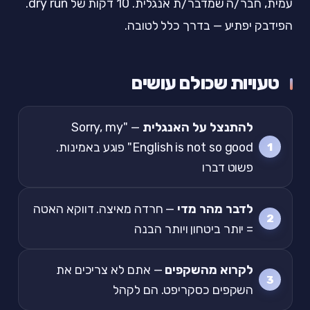
עמית, חבר/ה שמדבר/ת אנגלית. 10 דקות של dry run.
הפידבק יפתיע — בדרך כלל לטובה.
טעויות שכולם עושים
להתנצל על האנגלית
— "Sorry, my
English is not so good" פוגע באמינות.
פשוט דברו
לדבר מהר מדי
— חרדה מאיצה. דווקא האטה
= יותר ביטחון ויותר הבנה
לקרוא מהשקפים
— אתם לא צריכים את
השקפים כסקריפט. הם לקהל