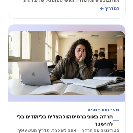
מורחבת, ציפיות? מדריך מעשי עם תרגיל של 2 דקות
להתמודדות עם חרדה לפני ימי מנוחה.
למדריך ←
נוער וסטודנטים
חרדה באוניברסיטה: להצליח בלימודים בלי
להישבר
סטודנטים עם חרדה — אתם לא לבד. מדריך מעשי: איך