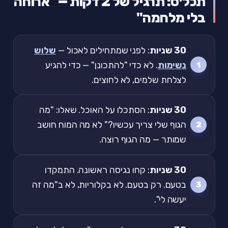
תכל׳ס: תרגיל של 2 דקות — "ארוחה
בלי מלחמה"
30 שניות
: לפני שמתחילים לאכול —
שלוש
נשימות
. לא כדי "להתכונן" — כדי להגיע
לצלחת שלמים, לא לחוצים.
30 שניות
: הסתכלו על האוכל. שאלו: "מה
הגוף שלי צריך עכשיו?" לא מה המוח חושב
שמותר — מה הגוף רוצה.
30 שניות
: קחו נגיסה ראשונה. התמקדו
בטעם. רק בטעם. לא בקלוריות, לא ב"מה זה
יעשה לי".