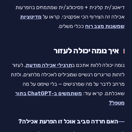
דיאטנ/ית קלינית + פסיכולוג/ית שמתמחים בהפרעות
אכילה זה הצירוף הכי אפקטיבי. קראו על
מדיטציות
שמשנות מצב רוח
ככלי משלים.
איך נומה יכולה לעזור
נומה יכולה ללוות אתכם ב
תרגילי אכילה מודעת
, לעזור
לזהות טריגרים רגשיים שמובילים לאכילה מלחצים, ולתת
מרחב לדבר על מה שמרגישים — בלי שיפוט על מה
שאכלתם. קראו עוד:
משתמשים ב-ChatGPT בתור
מטפל?
האם חרדה סביב אוכל זו הפרעת אכילה?