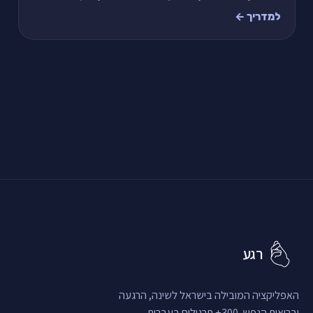
דקות, ושאלות נפוצות.
למדריך ←
רגע
האפליקציה המובילה בישראל לשינה, הרגעה
ובריאות הנפש. 300+ תרגולים בעברית.