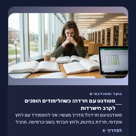
נוער וסטודנטים
סטודנט עם חרדה: כשהלימודים הופכים
לקרב הישרדות
סטודנט עם חרדה? מדריך מעשי: איך להתמודד עם לחץ
אקדמי, חרדת בחינות, ולחץ חברתי באוניברסיטה. תרגיל
של 2 דקות ומתי לפנות לייעוץ.
למדריך ←