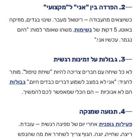
2. הפרדה בין "אני" ל"מקצועי"
כשיוצאים מהעבודה — ריטואל מעבר. שינוי בגדים, מוזיקה
באוטו, 5 דקות של
נשימות
. משהו שאומר למוח: "היום
נגמר. עכשיו אני."
3. גבולות על זמינות רגשית
לא כל שיחה עם חברים צריכה להיות "שיחת טיפול". מותר
להגיד: "אני לא במצב לשמוע דברים כבדים היום."
גבולות
הם לא אנוכיות — הם הכלי שמאפשר לכם להמשיך.
4. תנועה שמנקה
פעילות גופנית
אחרי יום של ספיגה רגשית — עובדת.
ריצה, שחייה, יוגה. הגוף צריך לשחרר את מה שהנפש