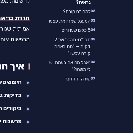
לרשימה. מעגל
נראית?
למה זה קורה?
חרדת בריאו
המעגל שמזין את עצמו
אמיתית שגורמ
5 כלים שעוזרים
מרגישות אותו
תכל׳ס: תרגיל של 2
דקות — "מה באמת
קורה עכשיו"
"אבל מה אם באמת יש
איך ח
לי משהו?"
שורה תחתונה
חיפוש סי
בדיקות גו
ביקורים ת
פרשנות י