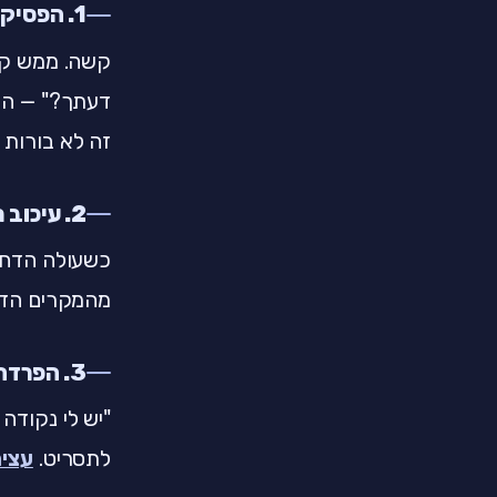
1. הפסיקו לגגל סימפטומים
קשה. ממש קשה
דעתך?" — היא
זה לא בורות —
2. עיכוב תגובה
מהמקרים הדח
3. הפרדה בין תחושה לפרשנות
"יש לי נקודה
לתסריט.
עצי