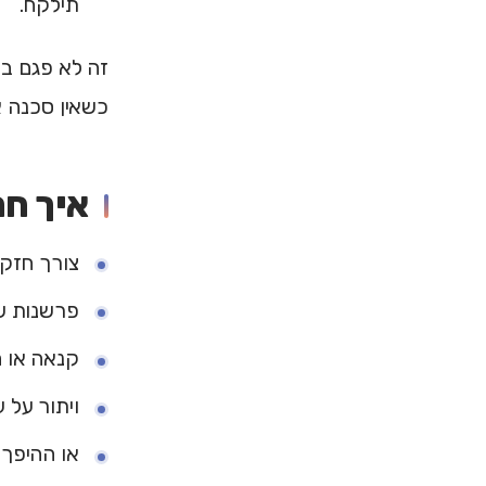
תילקח.
זה לא פגם בא
כשאין סכנה א
איך חר
צורך חזק 
פרשנות של
קנאה או 
ויתור על 
או ההיפך: