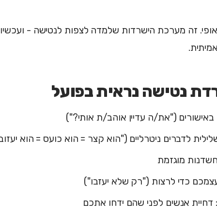
ופי. זה מערכת הישרדות שלמדה לצפות לנטישה - ועכשיו
מיתית.
דת נטישה נראית בפועל
באישורים ("את/ה עדיין אוהב/ת אותי?")
ילית לדברים ניטרליים ("הוא קצר = הוא כועס = הוא יעזוב"
חשדנות מוגזמת
עצמכם כדי לרצות ("רק שלא יעזבו")
 דחיית אנשים לפני שהם ידחו אתכם