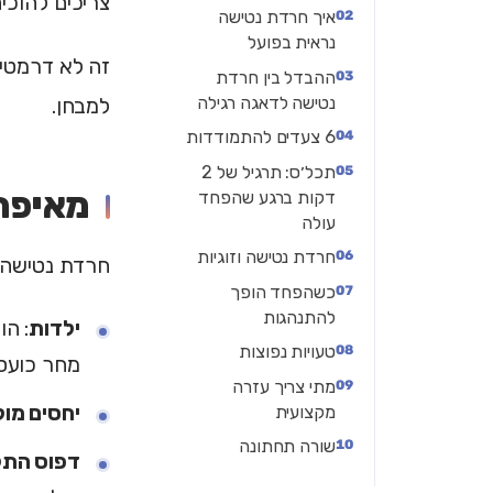
צריכים להוכי
איך חרדת נטישה
נראית בפועל
זה לא דרמטיו
ההבדל בין חרדת
נטישה לדאגה רגילה
למבחן.
6 צעדים להתמודדות
תכל׳ס: תרגיל של 2
מאיפה
דקות ברגע שהפחד
עולה
חרדת נטישה וזוגיות
חרדת נטישה ב
כשהפחד הופך
להתנהגות
ילדות
: הו
טעויות נפוצות
מחר כועסי
מתי צריך עזרה
יחסים מו
מקצועית
שורה תחתונה
דפוס הת