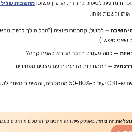
כחת מדעית לטיפול בחרדה. הרעיון פשוט:
מחשבות שלילי
אותן ולשנות אותן.
סי חשיבה
— למשל, קטסטרופיזציה ("הכל הולך להיות נורא"
 שאני טיפש")
איות
— כמה פעמים הדבר הנורא באמת קרה?
רגתית
— התמודדות הדרגתית עם מצבים מפחידים
מחקרים מראים ש-CBT יעיל ב-50-80% מהמקרים, והש
רגל את זה ביחד.
באפליקציית רגע מחכים לך תרגולים מודרכים בעברית של 2-5 דקות