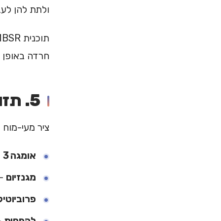
ולתת להן לעב
חרדה באופן משמעותי.
5. תזונה ובריאות המעי
ציר מעי-מוח 
אומגה 3
—
מגנזיום
— 
פרוביוטי
להפחית
—