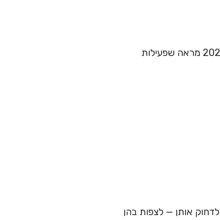
הוא לא רק "עצה טובה" — הוא טיפול לגיטימי. מטא-אנליזה של 2023 מראה שפעילות
דחוק אותן — לצפות בהן