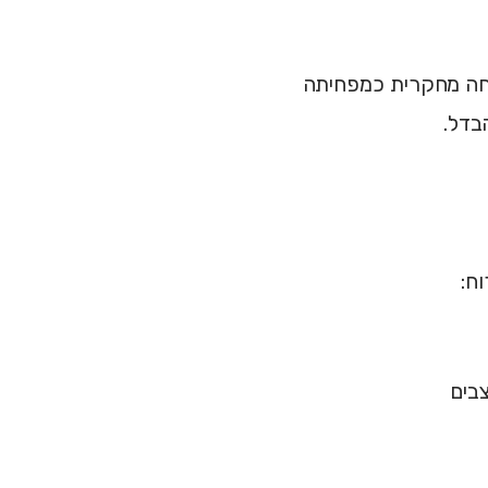
סת מיינדפולנס) של 8 שבועות הוכחה מחקרית כמפחיתה
בדל.
ח:
בים