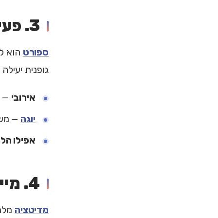
3. פעילות גופנית
ספורט
גופנית יעילה כמו SSRI בטיפול בחרדה ק
אירובי
—
יוגה
— משל
אפילו הלי
4. מיינדפולנס ומדיטציה
מדיטציה
מלמד