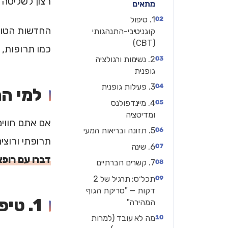
רצון לשליטה 
מתאים
1. טיפול
החדשות הטוב
קוגניטיבי-התנהגותי
(CBT)
כמו תרופות, ו
2. נשימות ורגולציה
גופנית
3. פעילות גופנית
למי ה
4. מיינדפולנס
ומדיטציה
אם אתם חווים
5. תזונה ובריאות המעי
תרופתי ורוצי
6. שינה
דברו עם רופא
7. קשרים חברתיים
תכל׳ס: תרגיל של 2
דקות — "סריקת הגוף
1. טיפול קוגניטיבי-התנהגותי (CBT)
המהירה"
מה לא עובד (למרות