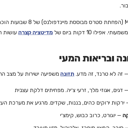
ור.
תוכנית MBSR (הפחתת סטרס מבוס
 אפילו 10 דקות ביום של
מדיטציה קצרה
עושות ה
— זה לא טרנד, זה מדע.
תזונה
משפיעה ישירות על מצב הרו
 דגים, אגוזי מלך, זרעי צ׳יה. מפחיתים דלקת עצבית
ירקות ירוקים כהים, בננות, שקדים. מרגיע את מערכת העצ
קה
— יוגורט, כרוב כבוש, קימצ׳י
 סוכר, קפאין מופרז, אלכוהול, מזון מעובד