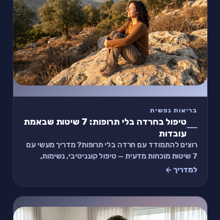
בריאות נפשית
טיפול בחרדה בלי תרופות: 7 שיטות שבאמת
עובדות
רוצים להתמודד עם חרדה בלי תרופות? מדריך מעשי עם
7 שיטות מוכחות מדעית — טיפול קוגניטיבי, נשימות,
תנועה, תזונה ועוד. כולל תרגיל של 2 דקות.
למדריך ←