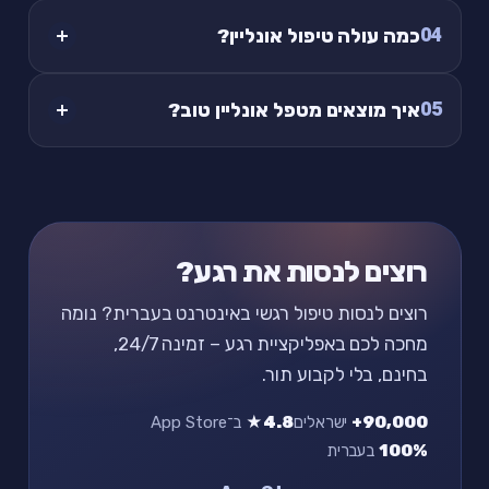
04
כמה עולה טיפול אונליין?
05
איך מוצאים מטפל אונליין טוב?
רוצים לנסות את רגע?
רוצים לנסות טיפול רגשי באינטרנט בעברית? נומה
מחכה לכם באפליקציית רגע – זמינה 24/7,
בחינם, בלי לקבוע תור.
90,000+
ישראלים
4.8★
ב־App Store
100%
בעברית