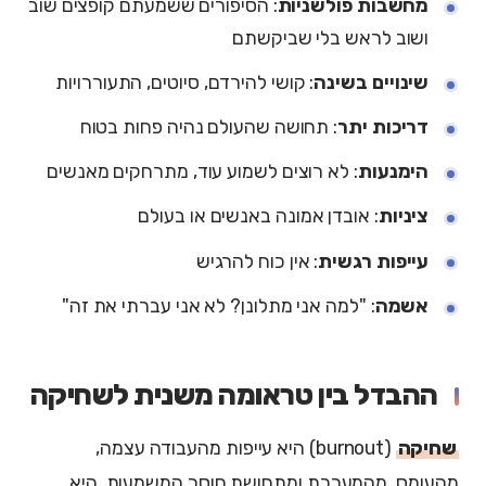
מחשבות פולשניות
: הסיפורים ששמעתם קופצים שוב
ושוב לראש בלי שביקשתם
שינויים בשינה
: קושי להירדם, סיוטים, התעוררויות
דריכות יתר
: תחושה שהעולם נהיה פחות בטוח
הימנעות
: לא רוצים לשמוע עוד, מתרחקים מאנשים
ציניות
: אובדן אמונה באנשים או בעולם
עייפות רגשית
: אין כוח להרגיש
אשמה
: "למה אני מתלונן? לא אני עברתי את זה"
ההבדל בין טראומה משנית לשחיקה
שחיקה
(burnout) היא עייפות מהעבודה עצמה,
מהעומס, מהמערכת ומתחושת חוסר המשמעות. היא